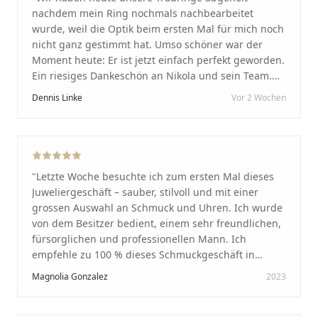
nachdem mein Ring nochmals nachbearbeitet
wurde, weil die Optik beim ersten Mal für mich noch
nicht ganz gestimmt hat. Umso schöner war der
Moment heute: Er ist jetzt einfach perfekt geworden.
Ein riesiges Dankeschön an Nikola und sein Team.
Vom ersten Termin an wurden wir jedes Mal
Dennis Linke
Vor 2 Wochen
unglaublich herzlich empfangen. Nikola ist ein
unglaublich angenehmer, offener und herzlicher
Mensch, bei dem man sofort merkt, dass ihm seine
Arbeit und seine Kunden wirklich am Herzen liegen.
Wer Unikate, handwerkliche Qualität, persönlichen
"
Letzte Woche besuchte ich zum ersten Mal dieses
Service und echte Herzlichkeit schätzt, ist hier genau
Juweliergeschäft – sauber, stilvoll und mit einer
richtig.
"
grossen Auswahl an Schmuck und Uhren. Ich wurde
von dem Besitzer bedient, einem sehr freundlichen,
fürsorglichen und professionellen Mann. Ich
empfehle zu 100 % dieses Schmuckgeschäft in
Schaffhausen. Ich selbst war sehr zufrieden und
Magnolia Gonzalez
2023
glücklich mit der Behandlung. Ich danke Ihnen – ich
werde immer wieder zurückkommen!
"