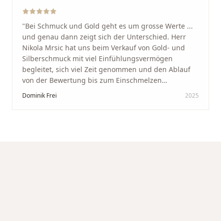
"
Bei Schmuck und Gold geht es um grosse Werte ...
und genau dann zeigt sich der Unterschied. Herr
Nikola Mrsic hat uns beim Verkauf von Gold- und
Silberschmuck mit viel Einfühlungsvermögen
begleitet, sich viel Zeit genommen und den Ablauf
von der Bewertung bis zum Einschmelzen
transparent und angenehm gestaltet. Diskreter,
Dominik Frei
2025
professioneller Service auf höchstem Niveau –
genauso, wie wir es uns gewünscht haben.
"