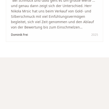
"
Bei Schmuck und Gold geht es um grosse Werte ...
und genau dann zeigt sich der Unterschied. Herr
Nikola Mrsic hat uns beim Verkauf von Gold- und
Silberschmuck mit viel Einfühlungsvermögen
begleitet, sich viel Zeit genommen und den Ablauf
von der Bewertung bis zum Einschmelzen
transparent und angenehm gestaltet. Diskreter,
Dominik Frei
2025
professioneller Service auf höchstem Niveau –
genauso, wie wir es uns gewünscht haben.
"