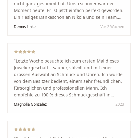
nicht ganz gestimmt hat. Umso schöner war der
Moment heute: Er ist jetzt einfach perfekt geworden.
Ein riesiges Dankeschön an Nikola und sein Team.
Vom ersten Termin an wurden wir jedes Mal
Dennis Linke
Vor 2 Wochen
unglaublich herzlich empfangen. Nikola ist ein
unglaublich angenehmer, offener und herzlicher
Mensch, bei dem man sofort merkt, dass ihm seine
Arbeit und seine Kunden wirklich am Herzen liegen.
Wer Unikate, handwerkliche Qualität, persönlichen
"
Letzte Woche besuchte ich zum ersten Mal dieses
Service und echte Herzlichkeit schätzt, ist hier genau
Juweliergeschäft – sauber, stilvoll und mit einer
richtig.
"
grossen Auswahl an Schmuck und Uhren. Ich wurde
von dem Besitzer bedient, einem sehr freundlichen,
fürsorglichen und professionellen Mann. Ich
empfehle zu 100 % dieses Schmuckgeschäft in
Schaffhausen. Ich selbst war sehr zufrieden und
Magnolia Gonzalez
2023
glücklich mit der Behandlung. Ich danke Ihnen – ich
werde immer wieder zurückkommen!
"