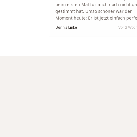
beim ersten Mal für mich noch nicht g
gestimmt hat. Umso schöner war der
Moment heute: Er ist jetzt einfach perfe
geworden. Ein riesiges Dankeschön an
Dennis Linke
Vor 2 Woc
Nikola und sein Team. Vom ersten Term
an wurden wir jedes Mal unglaublich
herzlich empfangen. Nikola ist ein
unglaublich angenehmer, offener und
herzlicher Mensch, bei dem man sofort
merkt, dass ihm seine Arbeit und seine
Kunden wirklich am Herzen liegen. Wer
Unikate, handwerkliche Qualität,
persönlichen Service und echte
Herzlichkeit schätzt, ist hier genau
richtig.
"