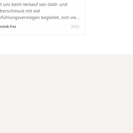
t uns beim Verkauf von Gold- und
lberschmuck mit viel
nfühlungsvermögen begleitet, sich viel
it genommen und den Ablauf von der
minik Frei
2025
wertung bis zum Einschmelzen
ansparent und angenehm gestaltet.
skreter, professioneller Service auf
chstem Niveau – genauso, wie wir es
s gewünscht haben.
"