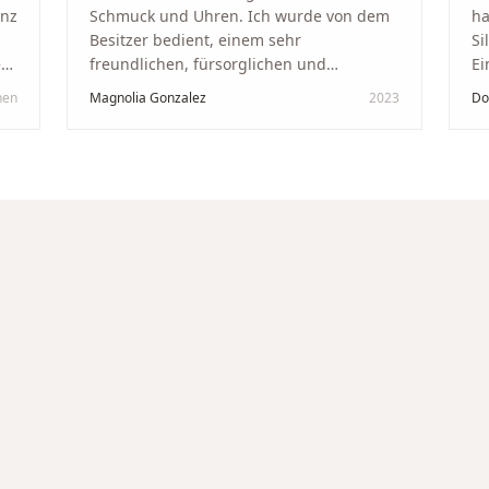
anz
Schmuck und Uhren. Ich wurde von dem
ha
Besitzer bedient, einem sehr
Si
kt
freundlichen, fürsorglichen und
Ei
professionellen Mann. Ich empfehle zu
Ze
hen
Magnolia Gonzalez
2023
Do
in
100 % dieses Schmuckgeschäft in
Be
Schaffhausen. Ich selbst war sehr
tr
zufrieden und glücklich mit der
Di
Behandlung. Ich danke Ihnen – ich werde
hö
immer wieder zurückkommen!
"
un