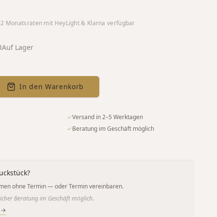
12
Monatsraten mit HeyLight & Klarna verfügbar
R
Auf Lager
In den Warenkorb
✓
Versand in 2–5 Werktagen
✓
Beratung im Geschäft möglich
uckstück?
men ohne Termin — oder Termin vereinbaren.
icher Beratung im Geschäft möglich.
 →