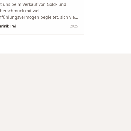
t uns beim Verkauf von Gold- und
lberschmuck mit viel
nfühlungsvermögen begleitet, sich viel
it genommen und den Ablauf von der
minik Frei
2025
wertung bis zum Einschmelzen
ansparent und angenehm gestaltet.
skreter, professioneller Service auf
chstem Niveau – genauso, wie wir es
s gewünscht haben.
"