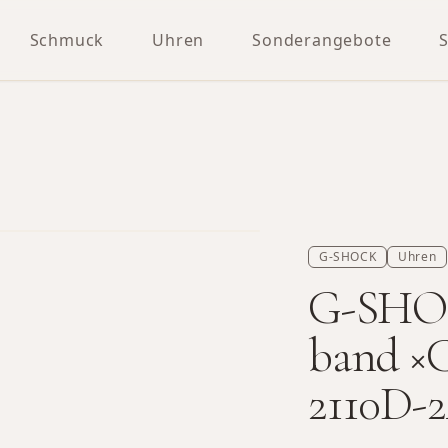
Schmuck
Uhren
Sonderangebote
G-SHOCK
Uhren
G-SHOC
band ×C
2110D-