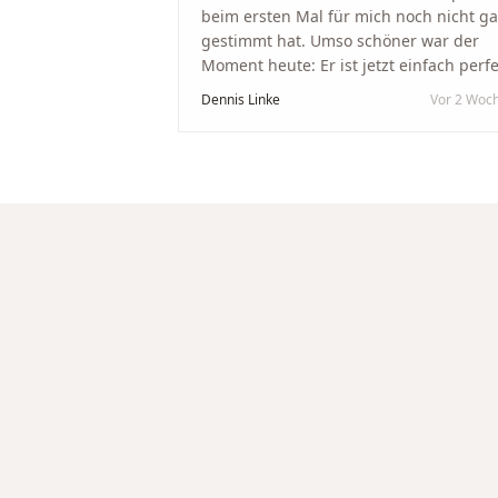
beim ersten Mal für mich noch nicht g
gestimmt hat. Umso schöner war der
Moment heute: Er ist jetzt einfach perfe
geworden. Ein riesiges Dankeschön an
Dennis Linke
Vor 2 Woc
Nikola und sein Team. Vom ersten Term
an wurden wir jedes Mal unglaublich
herzlich empfangen. Nikola ist ein
unglaublich angenehmer, offener und
herzlicher Mensch, bei dem man sofort
merkt, dass ihm seine Arbeit und seine
Kunden wirklich am Herzen liegen. Wer
Unikate, handwerkliche Qualität,
persönlichen Service und echte
Herzlichkeit schätzt, ist hier genau
richtig.
"