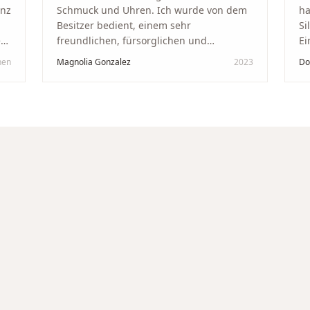
anz
Schmuck und Uhren. Ich wurde von dem
ha
Besitzer bedient, einem sehr
Si
kt
freundlichen, fürsorglichen und
Ei
professionellen Mann. Ich empfehle zu
Ze
hen
Magnolia Gonzalez
2023
Do
in
100 % dieses Schmuckgeschäft in
Be
Schaffhausen. Ich selbst war sehr
tr
zufrieden und glücklich mit der
Di
Behandlung. Ich danke Ihnen – ich werde
hö
immer wieder zurückkommen!
"
un