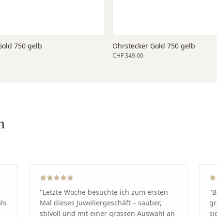
Gold 750 gelb
Ohrstecker Gold 750 gelb
CHF 349.00
n
"
Letzte Woche besuchte ich zum ersten
"
B
ls
Mal dieses Juweliergeschäft – sauber,
gr
stilvoll und mit einer grossen Auswahl an
si