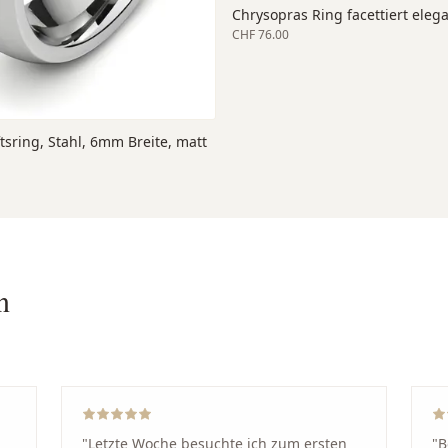
Chrysopras Ring facettiert eleg
CHF 76.00
sring, Stahl, 6mm Breite, matt
n
"
Letzte Woche besuchte ich zum ersten
"
B