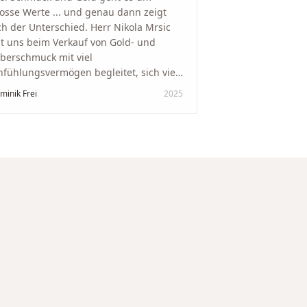
osse Werte ... und genau dann zeigt
ch der Unterschied. Herr Nikola Mrsic
t uns beim Verkauf von Gold- und
lberschmuck mit viel
nfühlungsvermögen begleitet, sich viel
it genommen und den Ablauf von der
minik Frei
2025
wertung bis zum Einschmelzen
ansparent und angenehm gestaltet.
skreter, professioneller Service auf
chstem Niveau – genauso, wie wir es
s gewünscht haben.
"