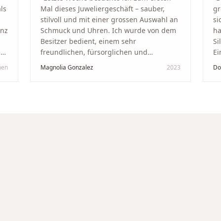
ls
Mal dieses Juweliergeschäft – sauber,
gr
stilvoll und mit einer grossen Auswahl an
si
anz
Schmuck und Uhren. Ich wurde von dem
ha
Besitzer bedient, einem sehr
Si
kt
freundlichen, fürsorglichen und
Ei
professionellen Mann. Ich empfehle zu
Ze
hen
Magnolia Gonzalez
2023
Do
in
100 % dieses Schmuckgeschäft in
Be
Schaffhausen. Ich selbst war sehr
tr
zufrieden und glücklich mit der
Di
Behandlung. Ich danke Ihnen – ich werde
hö
immer wieder zurückkommen!
"
un