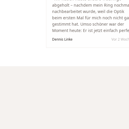
abgeholt – nachdem mein Ring nochma
nachbearbeitet wurde, weil die Optik
beim ersten Mal für mich noch nicht g
gestimmt hat. Umso schöner war der
Moment heute: Er ist jetzt einfach perfe
geworden. Ein riesiges Dankeschön an
Dennis Linke
Vor 2 Woc
Nikola und sein Team. Vom ersten Term
an wurden wir jedes Mal unglaublich
herzlich empfangen. Nikola ist ein
unglaublich angenehmer, offener und
herzlicher Mensch, bei dem man sofort
merkt, dass ihm seine Arbeit und seine
Kunden wirklich am Herzen liegen. Wer
Unikate, handwerkliche Qualität,
persönlichen Service und echte
Herzlichkeit schätzt, ist hier genau
richtig.
"