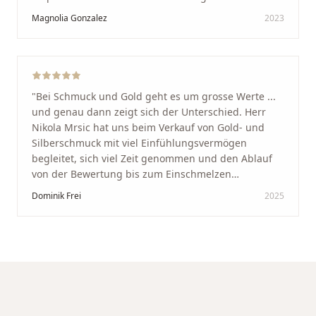
Schaffhausen. Ich selbst war sehr zufrieden und
Magnolia Gonzalez
2023
glücklich mit der Behandlung. Ich danke Ihnen – ich
werde immer wieder zurückkommen!
"
"
Bei Schmuck und Gold geht es um grosse Werte ...
und genau dann zeigt sich der Unterschied. Herr
Nikola Mrsic hat uns beim Verkauf von Gold- und
Silberschmuck mit viel Einfühlungsvermögen
begleitet, sich viel Zeit genommen und den Ablauf
von der Bewertung bis zum Einschmelzen
transparent und angenehm gestaltet. Diskreter,
Dominik Frei
2025
professioneller Service auf höchstem Niveau –
genauso, wie wir es uns gewünscht haben.
"