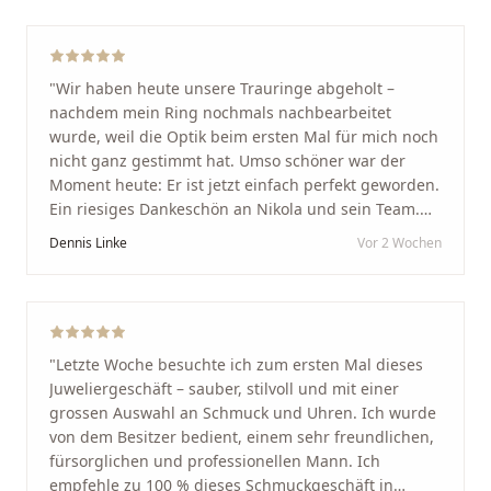
"
Wir haben heute unsere Trauringe abgeholt –
nachdem mein Ring nochmals nachbearbeitet
wurde, weil die Optik beim ersten Mal für mich noch
nicht ganz gestimmt hat. Umso schöner war der
Moment heute: Er ist jetzt einfach perfekt geworden.
Ein riesiges Dankeschön an Nikola und sein Team.
Vom ersten Termin an wurden wir jedes Mal
Dennis Linke
Vor 2 Wochen
unglaublich herzlich empfangen. Nikola ist ein
unglaublich angenehmer, offener und herzlicher
Mensch, bei dem man sofort merkt, dass ihm seine
Arbeit und seine Kunden wirklich am Herzen liegen.
Wer Unikate, handwerkliche Qualität, persönlichen
"
Letzte Woche besuchte ich zum ersten Mal dieses
Service und echte Herzlichkeit schätzt, ist hier genau
Juweliergeschäft – sauber, stilvoll und mit einer
richtig.
"
grossen Auswahl an Schmuck und Uhren. Ich wurde
von dem Besitzer bedient, einem sehr freundlichen,
fürsorglichen und professionellen Mann. Ich
empfehle zu 100 % dieses Schmuckgeschäft in