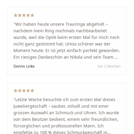
"
Wir haben heute unsere Trauringe abgeholt –
nachdem mein Ring nochmals nachbearbeitet
wurde, weil die Optik beim ersten Mal für mich noch
nicht ganz gestimmt hat. Umso schöner war der
Moment heute: Er ist jetzt einfach perfekt geworden.
Ein riesiges Dankeschön an Nikola und sein Team.
Vom ersten Termin an wurden wir jedes Mal
Dennis Linke
Vor 2 Wochen
unglaublich herzlich empfangen. Nikola ist ein
unglaublich angenehmer, offener und herzlicher
Mensch, bei dem man sofort merkt, dass ihm seine
Arbeit und seine Kunden wirklich am Herzen liegen.
Wer Unikate, handwerkliche Qualität, persönlichen
"
Letzte Woche besuchte ich zum ersten Mal dieses
Service und echte Herzlichkeit schätzt, ist hier genau
Juweliergeschäft – sauber, stilvoll und mit einer
richtig.
"
grossen Auswahl an Schmuck und Uhren. Ich wurde
von dem Besitzer bedient, einem sehr freundlichen,
fürsorglichen und professionellen Mann. Ich
empfehle zu 100 % dieses Schmuckgeschäft in