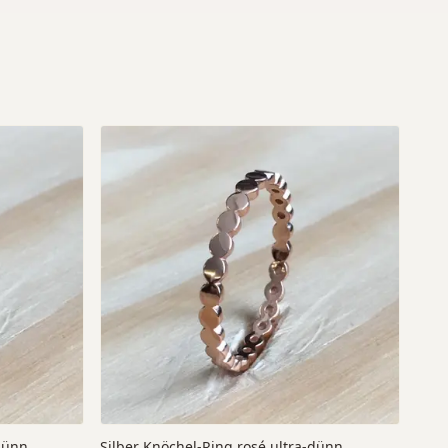
-dünn
Silber Knöchel-Ring rosé ultra-dünn