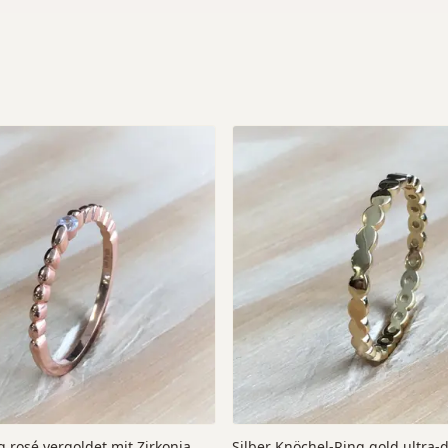
 rosé vergoldet mit Zirkonia
Silber Knöchel-Ring gold ultra