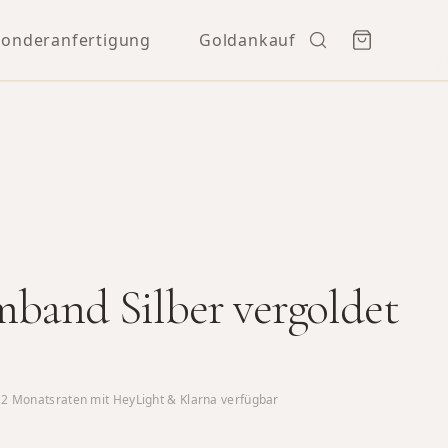
Sonderanfertigung
Goldankauf
band Silber vergoldet
12
Monatsraten mit HeyLight & Klarna verfügbar