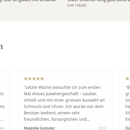
CHF 108.00
n
"
Letzte Woche besuchte ich zum ersten
"
B
ls
Mal dieses Juweliergeschäft – sauber,
gr
stilvoll und mit einer grossen Auswahl an
si
anz
Schmuck und Uhren. Ich wurde von dem
ha
Besitzer bedient, einem sehr
Si
kt
freundlichen, fürsorglichen und
Ei
professionellen Mann. Ich empfehle zu
Ze
hen
Magnolia Gonzalez
2023
Do