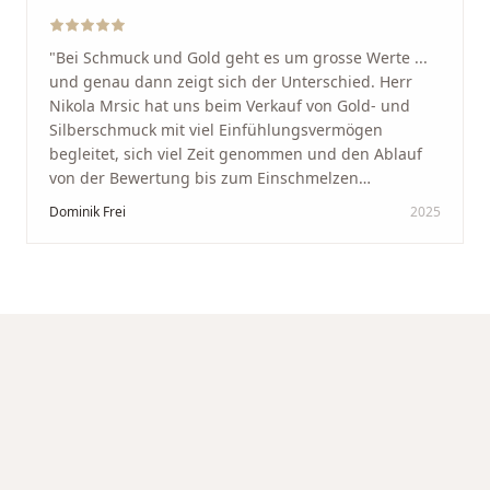
"
Bei Schmuck und Gold geht es um grosse Werte ...
und genau dann zeigt sich der Unterschied. Herr
Nikola Mrsic hat uns beim Verkauf von Gold- und
Silberschmuck mit viel Einfühlungsvermögen
begleitet, sich viel Zeit genommen und den Ablauf
von der Bewertung bis zum Einschmelzen
transparent und angenehm gestaltet. Diskreter,
Dominik Frei
2025
professioneller Service auf höchstem Niveau –
genauso, wie wir es uns gewünscht haben.
"