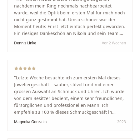
nachdem mein Ring nochmals nachbearbeitet
wurde, weil die Optik beim ersten Mal für mich noch
nicht ganz gestimmt hat. Umso schöner war der
Moment heute: Er ist jetzt einfach perfekt geworden.
Ein riesiges Dankeschön an Nikola und sein Team.
Vom ersten Termin an wurden wir jedes Mal
Dennis Linke
Vor 2 Wochen
unglaublich herzlich empfangen. Nikola ist ein
unglaublich angenehmer, offener und herzlicher
Mensch, bei dem man sofort merkt, dass ihm seine
Arbeit und seine Kunden wirklich am Herzen liegen.
Wer Unikate, handwerkliche Qualität, persönlichen
"
Letzte Woche besuchte ich zum ersten Mal dieses
Service und echte Herzlichkeit schätzt, ist hier genau
Juweliergeschäft – sauber, stilvoll und mit einer
richtig.
"
grossen Auswahl an Schmuck und Uhren. Ich wurde
von dem Besitzer bedient, einem sehr freundlichen,
fürsorglichen und professionellen Mann. Ich
empfehle zu 100 % dieses Schmuckgeschäft in
Schaffhausen. Ich selbst war sehr zufrieden und
Magnolia Gonzalez
2023
glücklich mit der Behandlung. Ich danke Ihnen – ich
werde immer wieder zurückkommen!
"