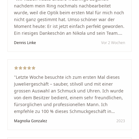
nachdem mein Ring nochmals nachbearbeitet
wurde, weil die Optik beim ersten Mal für mich noch
nicht ganz gestimmt hat. Umso schöner war der
Moment heute: Er ist jetzt einfach perfekt geworden.
Ein riesiges Dankeschön an Nikola und sein Team.
Vom ersten Termin an wurden wir jedes Mal
Dennis Linke
Vor 2 Wochen
unglaublich herzlich empfangen. Nikola ist ein
unglaublich angenehmer, offener und herzlicher
Mensch, bei dem man sofort merkt, dass ihm seine
Arbeit und seine Kunden wirklich am Herzen liegen.
Wer Unikate, handwerkliche Qualität, persönlichen
"
Letzte Woche besuchte ich zum ersten Mal dieses
Service und echte Herzlichkeit schätzt, ist hier genau
Juweliergeschäft – sauber, stilvoll und mit einer
richtig.
"
grossen Auswahl an Schmuck und Uhren. Ich wurde
von dem Besitzer bedient, einem sehr freundlichen,
fürsorglichen und professionellen Mann. Ich
empfehle zu 100 % dieses Schmuckgeschäft in
Schaffhausen. Ich selbst war sehr zufrieden und
Magnolia Gonzalez
2023
glücklich mit der Behandlung. Ich danke Ihnen – ich
werde immer wieder zurückkommen!
"