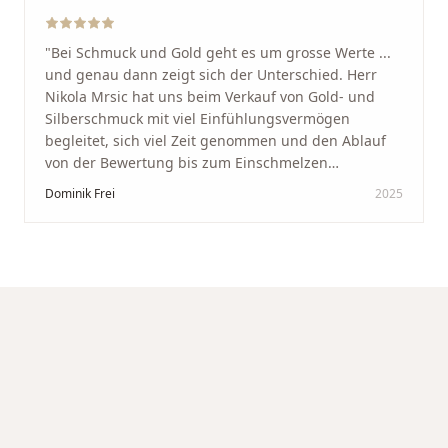
"
Bei Schmuck und Gold geht es um grosse Werte ...
und genau dann zeigt sich der Unterschied. Herr
Nikola Mrsic hat uns beim Verkauf von Gold- und
Silberschmuck mit viel Einfühlungsvermögen
begleitet, sich viel Zeit genommen und den Ablauf
von der Bewertung bis zum Einschmelzen
transparent und angenehm gestaltet. Diskreter,
Dominik Frei
2025
professioneller Service auf höchstem Niveau –
genauso, wie wir es uns gewünscht haben.
"