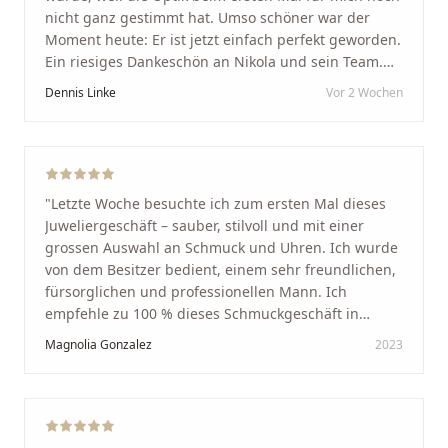
nicht ganz gestimmt hat. Umso schöner war der
Moment heute: Er ist jetzt einfach perfekt geworden.
Ein riesiges Dankeschön an Nikola und sein Team.
Vom ersten Termin an wurden wir jedes Mal
Dennis Linke
Vor 2 Wochen
unglaublich herzlich empfangen. Nikola ist ein
unglaublich angenehmer, offener und herzlicher
Mensch, bei dem man sofort merkt, dass ihm seine
Arbeit und seine Kunden wirklich am Herzen liegen.
Wer Unikate, handwerkliche Qualität, persönlichen
"
Letzte Woche besuchte ich zum ersten Mal dieses
Service und echte Herzlichkeit schätzt, ist hier genau
Juweliergeschäft – sauber, stilvoll und mit einer
richtig.
"
grossen Auswahl an Schmuck und Uhren. Ich wurde
von dem Besitzer bedient, einem sehr freundlichen,
fürsorglichen und professionellen Mann. Ich
empfehle zu 100 % dieses Schmuckgeschäft in
Schaffhausen. Ich selbst war sehr zufrieden und
Magnolia Gonzalez
2023
glücklich mit der Behandlung. Ich danke Ihnen – ich
werde immer wieder zurückkommen!
"