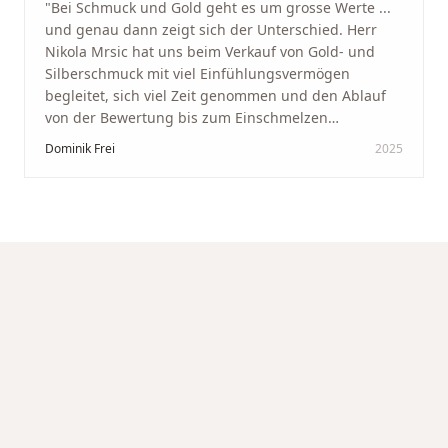
"
Bei Schmuck und Gold geht es um grosse Werte ...
und genau dann zeigt sich der Unterschied. Herr
Nikola Mrsic hat uns beim Verkauf von Gold- und
Silberschmuck mit viel Einfühlungsvermögen
begleitet, sich viel Zeit genommen und den Ablauf
von der Bewertung bis zum Einschmelzen
transparent und angenehm gestaltet. Diskreter,
Dominik Frei
2025
professioneller Service auf höchstem Niveau –
genauso, wie wir es uns gewünscht haben.
"