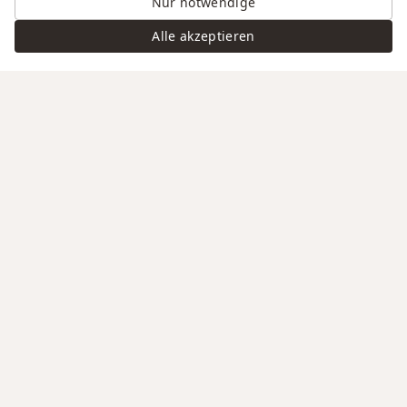
Nur notwendige
Alle akzeptieren
Swiss Service
Edle Materialien
Gravur auf Anfrage