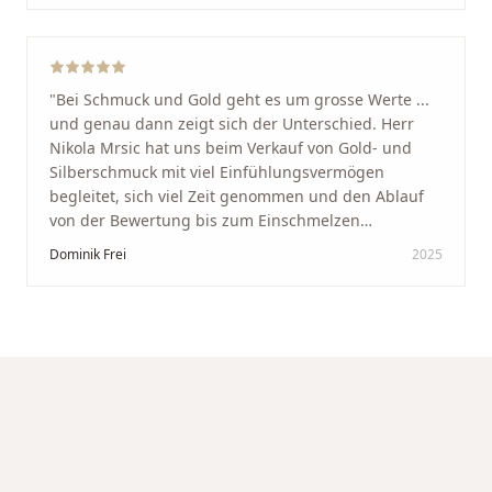
werde immer wieder zurückkommen!
"
"
Bei Schmuck und Gold geht es um grosse Werte ...
und genau dann zeigt sich der Unterschied. Herr
Nikola Mrsic hat uns beim Verkauf von Gold- und
Silberschmuck mit viel Einfühlungsvermögen
begleitet, sich viel Zeit genommen und den Ablauf
von der Bewertung bis zum Einschmelzen
transparent und angenehm gestaltet. Diskreter,
Dominik Frei
2025
professioneller Service auf höchstem Niveau –
genauso, wie wir es uns gewünscht haben.
"