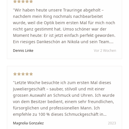
"
Wir haben heute unsere Trauringe abgeholt –
nachdem mein Ring nochmals nachbearbeitet
wurde, weil die Optik beim ersten Mal für mich noch
nicht ganz gestimmt hat. Umso schöner war der
Moment heute: Er ist jetzt einfach perfekt geworden.
Ein riesiges Dankeschön an Nikola und sein Team.
Vom ersten Termin an wurden wir jedes Mal
Dennis Linke
Vor 2 Wochen
unglaublich herzlich empfangen. Nikola ist ein
unglaublich angenehmer, offener und herzlicher
Mensch, bei dem man sofort merkt, dass ihm seine
Arbeit und seine Kunden wirklich am Herzen liegen.
Wer Unikate, handwerkliche Qualität, persönlichen
"
Letzte Woche besuchte ich zum ersten Mal dieses
Service und echte Herzlichkeit schätzt, ist hier genau
Juweliergeschäft – sauber, stilvoll und mit einer
richtig.
"
grossen Auswahl an Schmuck und Uhren. Ich wurde
von dem Besitzer bedient, einem sehr freundlichen,
fürsorglichen und professionellen Mann. Ich
empfehle zu 100 % dieses Schmuckgeschäft in
Schaffhausen. Ich selbst war sehr zufrieden und
Magnolia Gonzalez
2023
glücklich mit der Behandlung. Ich danke Ihnen – ich