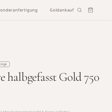
Sonderanfertigung
Goldankauf
ringe
 halbgefasst Gold 750
24
Monatsraten mit HeyLight & Klarna verfügbar