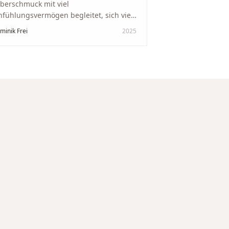
lberschmuck mit viel
nfühlungsvermögen begleitet, sich viel
it genommen und den Ablauf von der
minik Frei
2025
wertung bis zum Einschmelzen
ansparent und angenehm gestaltet.
skreter, professioneller Service auf
chstem Niveau – genauso, wie wir es
s gewünscht haben.
"