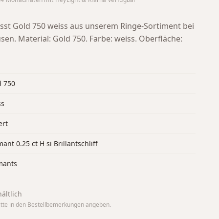
st Gold 750 weiss aus unserem Ringe-Sortiment bei
usen.
Material: Gold 750. Farbe: weiss. Oberfläche:
d 750
ss
ert
ant 0.25 ct H si Brillantschliff
mants
ältlich
tte in den Bestellbemerkungen angeben.