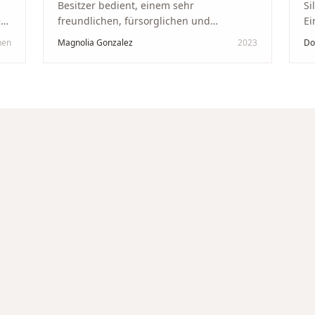
Besitzer bedient, einem sehr
Si
kt
freundlichen, fürsorglichen und
Ei
professionellen Mann. Ich empfehle zu
Ze
hen
Magnolia Gonzalez
2023
Do
in
100 % dieses Schmuckgeschäft in
Be
Schaffhausen. Ich selbst war sehr
tr
zufrieden und glücklich mit der
Di
Behandlung. Ich danke Ihnen – ich werde
hö
immer wieder zurückkommen!
"
un