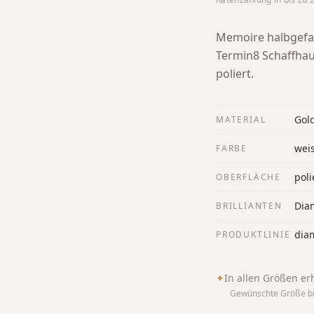
Memoire halbgefas
Termin8 Schaffha
poliert.
Gol
MATERIAL
wei
FARBE
poli
OBERFLÄCHE
Diam
BRILLIANTEN
dia
PRODUKTLINIE
✦
In allen Größen erh
Gewünschte Größe bi