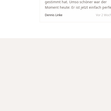
gestimmt hat. Umso schöner war der
Moment heute: Er ist jetzt einfach perfe
geworden. Ein riesiges Dankeschön an
Dennis Linke
Vor 2 Woc
Nikola und sein Team. Vom ersten Term
an wurden wir jedes Mal unglaublich
herzlich empfangen. Nikola ist ein
unglaublich angenehmer, offener und
herzlicher Mensch, bei dem man sofort
merkt, dass ihm seine Arbeit und seine
Kunden wirklich am Herzen liegen. Wer
Unikate, handwerkliche Qualität,
persönlichen Service und echte
Herzlichkeit schätzt, ist hier genau
richtig.
"