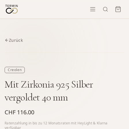
Zurück
Creolen
Mit Zirkonia 925 Silber
vergoldet 40 mm
CHF 116.00
Ratenzahlung in bis zu
12
Monatsraten mit HeyLight & Klarna
verfügbar