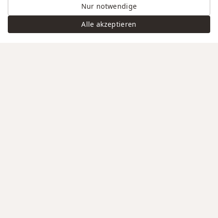
Nur notwendige
Alle akzeptieren
Swiss Service
Edle Materialien
Gravur auf Anfrage