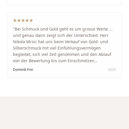
glücklich mit der Behandlung. Ich danke Ihnen – ich
werde immer wieder zurückkommen!
"
"
Bei Schmuck und Gold geht es um grosse Werte ...
und genau dann zeigt sich der Unterschied. Herr
Nikola Mrsic hat uns beim Verkauf von Gold- und
Silberschmuck mit viel Einfühlungsvermögen
begleitet, sich viel Zeit genommen und den Ablauf
von der Bewertung bis zum Einschmelzen
transparent und angenehm gestaltet. Diskreter,
Dominik Frei
2025
professioneller Service auf höchstem Niveau –
genauso, wie wir es uns gewünscht haben.
"