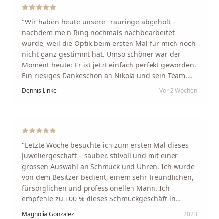
"
Wir haben heute unsere Trauringe abgeholt –
nachdem mein Ring nochmals nachbearbeitet
wurde, weil die Optik beim ersten Mal für mich noch
nicht ganz gestimmt hat. Umso schöner war der
Moment heute: Er ist jetzt einfach perfekt geworden.
Ein riesiges Dankeschön an Nikola und sein Team.
Vom ersten Termin an wurden wir jedes Mal
Dennis Linke
Vor 2 Wochen
unglaublich herzlich empfangen. Nikola ist ein
unglaublich angenehmer, offener und herzlicher
Mensch, bei dem man sofort merkt, dass ihm seine
Arbeit und seine Kunden wirklich am Herzen liegen.
Wer Unikate, handwerkliche Qualität, persönlichen
"
Letzte Woche besuchte ich zum ersten Mal dieses
Service und echte Herzlichkeit schätzt, ist hier genau
Juweliergeschäft – sauber, stilvoll und mit einer
richtig.
"
grossen Auswahl an Schmuck und Uhren. Ich wurde
von dem Besitzer bedient, einem sehr freundlichen,
fürsorglichen und professionellen Mann. Ich
empfehle zu 100 % dieses Schmuckgeschäft in
Schaffhausen. Ich selbst war sehr zufrieden und
Magnolia Gonzalez
2023