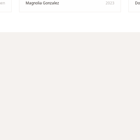
professionellen Mann. Ich empfehle zu
Ze
hen
Magnolia Gonzalez
2023
Do
in
100 % dieses Schmuckgeschäft in
Be
Schaffhausen. Ich selbst war sehr
tr
zufrieden und glücklich mit der
Di
Behandlung. Ich danke Ihnen – ich werde
hö
immer wieder zurückkommen!
"
un