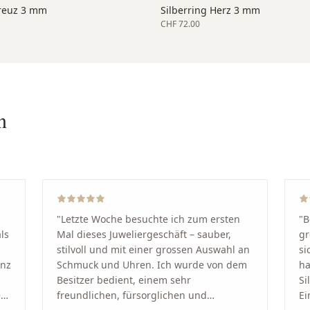
Kreuz 3 mm
Silberring Herz 3 mm
CHF 72.00
n
"
Letzte Woche besuchte ich zum ersten
"
B
ls
Mal dieses Juweliergeschäft – sauber,
gr
stilvoll und mit einer grossen Auswahl an
si
anz
Schmuck und Uhren. Ich wurde von dem
ha
Besitzer bedient, einem sehr
Si
kt
freundlichen, fürsorglichen und
Ei