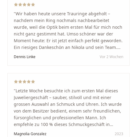
"
Wir haben heute unsere Trauringe abgeholt –
nachdem mein Ring nochmals nachbearbeitet
wurde, weil die Optik beim ersten Mal für mich noch
nicht ganz gestimmt hat. Umso schöner war der
Moment heute: Er ist jetzt einfach perfekt geworden.
Ein riesiges Dankeschön an Nikola und sein Team.
Vom ersten Termin an wurden wir jedes Mal
Dennis Linke
Vor 2 Wochen
unglaublich herzlich empfangen. Nikola ist ein
unglaublich angenehmer, offener und herzlicher
Mensch, bei dem man sofort merkt, dass ihm seine
Arbeit und seine Kunden wirklich am Herzen liegen.
Wer Unikate, handwerkliche Qualität, persönlichen
"
Letzte Woche besuchte ich zum ersten Mal dieses
Service und echte Herzlichkeit schätzt, ist hier genau
Juweliergeschäft – sauber, stilvoll und mit einer
richtig.
"
grossen Auswahl an Schmuck und Uhren. Ich wurde
von dem Besitzer bedient, einem sehr freundlichen,
fürsorglichen und professionellen Mann. Ich
empfehle zu 100 % dieses Schmuckgeschäft in
Schaffhausen. Ich selbst war sehr zufrieden und
Magnolia Gonzalez
2023