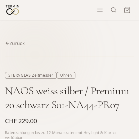
Zurück
STERNGLAS Zeitmesser
Uhren
NAOS weiss silber / Premium
20 schwarz S01-NA44-PR07
CHF 229.00
Ratenzahlung in bis zu
12
Monatsraten mit HeyLight & Klarna
verfügbar