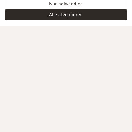
Nur notwendige
Alle akzeptieren
Swiss Service
Edle Materialien
Gravur auf Anfrage