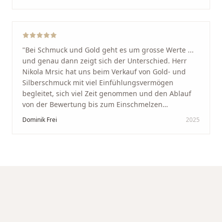
glücklich mit der Behandlung. Ich danke Ihnen – ich
werde immer wieder zurückkommen!
"
"
Bei Schmuck und Gold geht es um grosse Werte ...
und genau dann zeigt sich der Unterschied. Herr
Nikola Mrsic hat uns beim Verkauf von Gold- und
Silberschmuck mit viel Einfühlungsvermögen
begleitet, sich viel Zeit genommen und den Ablauf
von der Bewertung bis zum Einschmelzen
transparent und angenehm gestaltet. Diskreter,
Dominik Frei
2025
professioneller Service auf höchstem Niveau –
genauso, wie wir es uns gewünscht haben.
"