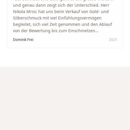
und genau dann zeigt sich der Unterschied. Herr
Nikola Mrsic hat uns beim Verkauf von Gold- und
Silberschmuck mit viel Einfühlungsvermögen
begleitet, sich viel Zeit genommen und den Ablauf
von der Bewertung bis zum Einschmelzen
transparent und angenehm gestaltet. Diskreter,
Dominik Frei
2025
professioneller Service auf höchstem Niveau –
genauso, wie wir es uns gewünscht haben.
"