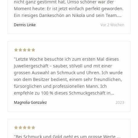
nicht ganz gestimmt hat. Umso schöner war der
Moment heute: Er ist jetzt einfach perfekt geworden.
Ein riesiges Dankeschön an Nikola und sein Team.
Vom ersten Termin an wurden wir jedes Mal
Dennis Linke
Vor 2 Wochen
unglaublich herzlich empfangen. Nikola ist ein
unglaublich angenehmer, offener und herzlicher
Mensch, bei dem man sofort merkt, dass ihm seine
Arbeit und seine Kunden wirklich am Herzen liegen.
Wer Unikate, handwerkliche Qualität, persönlichen
"
Letzte Woche besuchte ich zum ersten Mal dieses
Service und echte Herzlichkeit schätzt, ist hier genau
Juweliergeschäft – sauber, stilvoll und mit einer
richtig.
"
grossen Auswahl an Schmuck und Uhren. Ich wurde
von dem Besitzer bedient, einem sehr freundlichen,
fürsorglichen und professionellen Mann. Ich
empfehle zu 100 % dieses Schmuckgeschäft in
Schaffhausen. Ich selbst war sehr zufrieden und
Magnolia Gonzalez
2023
glücklich mit der Behandlung. Ich danke Ihnen – ich
werde immer wieder zurückkommen!
"
"
Bei Schmuck und Gold geht es um grosse Werte ...