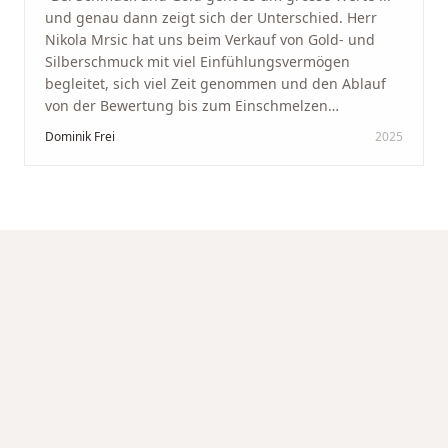
und genau dann zeigt sich der Unterschied. Herr
Nikola Mrsic hat uns beim Verkauf von Gold- und
Silberschmuck mit viel Einfühlungsvermögen
begleitet, sich viel Zeit genommen und den Ablauf
von der Bewertung bis zum Einschmelzen
transparent und angenehm gestaltet. Diskreter,
Dominik Frei
2025
professioneller Service auf höchstem Niveau –
genauso, wie wir es uns gewünscht haben.
"