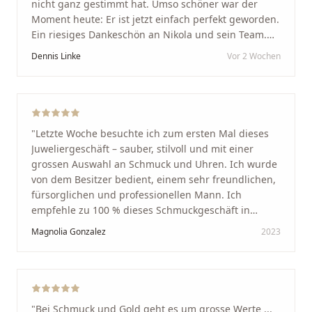
nicht ganz gestimmt hat. Umso schöner war der
Moment heute: Er ist jetzt einfach perfekt geworden.
Ein riesiges Dankeschön an Nikola und sein Team.
Vom ersten Termin an wurden wir jedes Mal
Dennis Linke
Vor 2 Wochen
unglaublich herzlich empfangen. Nikola ist ein
unglaublich angenehmer, offener und herzlicher
Mensch, bei dem man sofort merkt, dass ihm seine
Arbeit und seine Kunden wirklich am Herzen liegen.
Wer Unikate, handwerkliche Qualität, persönlichen
"
Letzte Woche besuchte ich zum ersten Mal dieses
Service und echte Herzlichkeit schätzt, ist hier genau
Juweliergeschäft – sauber, stilvoll und mit einer
richtig.
"
grossen Auswahl an Schmuck und Uhren. Ich wurde
von dem Besitzer bedient, einem sehr freundlichen,
fürsorglichen und professionellen Mann. Ich
empfehle zu 100 % dieses Schmuckgeschäft in
Schaffhausen. Ich selbst war sehr zufrieden und
Magnolia Gonzalez
2023
glücklich mit der Behandlung. Ich danke Ihnen – ich
werde immer wieder zurückkommen!
"
"
Bei Schmuck und Gold geht es um grosse Werte ...