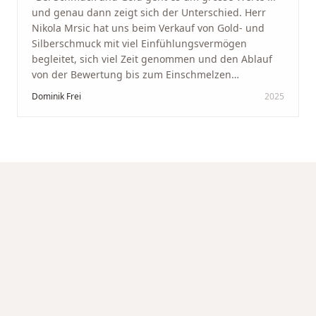
und genau dann zeigt sich der Unterschied. Herr
Nikola Mrsic hat uns beim Verkauf von Gold- und
Silberschmuck mit viel Einfühlungsvermögen
begleitet, sich viel Zeit genommen und den Ablauf
von der Bewertung bis zum Einschmelzen
transparent und angenehm gestaltet. Diskreter,
Dominik Frei
2025
professioneller Service auf höchstem Niveau –
genauso, wie wir es uns gewünscht haben.
"