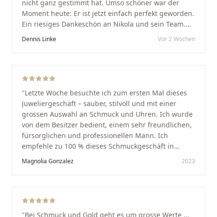
nicht ganz gestimmt hat. Umso schöner war der
Moment heute: Er ist jetzt einfach perfekt geworden.
Ein riesiges Dankeschön an Nikola und sein Team.
Vom ersten Termin an wurden wir jedes Mal
Dennis Linke
Vor 2 Wochen
unglaublich herzlich empfangen. Nikola ist ein
unglaublich angenehmer, offener und herzlicher
Mensch, bei dem man sofort merkt, dass ihm seine
Arbeit und seine Kunden wirklich am Herzen liegen.
Wer Unikate, handwerkliche Qualität, persönlichen
"
Letzte Woche besuchte ich zum ersten Mal dieses
Service und echte Herzlichkeit schätzt, ist hier genau
Juweliergeschäft – sauber, stilvoll und mit einer
richtig.
"
grossen Auswahl an Schmuck und Uhren. Ich wurde
von dem Besitzer bedient, einem sehr freundlichen,
fürsorglichen und professionellen Mann. Ich
empfehle zu 100 % dieses Schmuckgeschäft in
Schaffhausen. Ich selbst war sehr zufrieden und
Magnolia Gonzalez
2023
glücklich mit der Behandlung. Ich danke Ihnen – ich
werde immer wieder zurückkommen!
"
"
Bei Schmuck und Gold geht es um grosse Werte ...