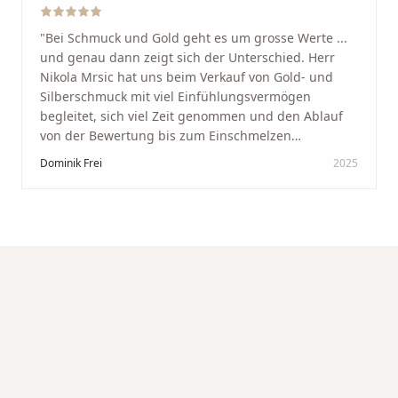
"
Bei Schmuck und Gold geht es um grosse Werte ...
und genau dann zeigt sich der Unterschied. Herr
Nikola Mrsic hat uns beim Verkauf von Gold- und
Silberschmuck mit viel Einfühlungsvermögen
begleitet, sich viel Zeit genommen und den Ablauf
von der Bewertung bis zum Einschmelzen
transparent und angenehm gestaltet. Diskreter,
Dominik Frei
2025
professioneller Service auf höchstem Niveau –
genauso, wie wir es uns gewünscht haben.
"