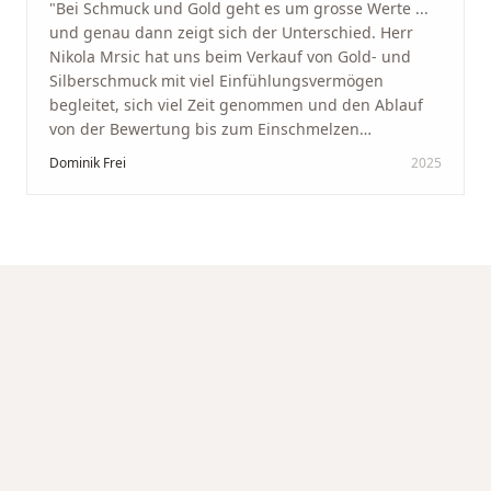
"
Bei Schmuck und Gold geht es um grosse Werte ...
und genau dann zeigt sich der Unterschied. Herr
Nikola Mrsic hat uns beim Verkauf von Gold- und
Silberschmuck mit viel Einfühlungsvermögen
begleitet, sich viel Zeit genommen und den Ablauf
von der Bewertung bis zum Einschmelzen
transparent und angenehm gestaltet. Diskreter,
Dominik Frei
2025
professioneller Service auf höchstem Niveau –
genauso, wie wir es uns gewünscht haben.
"