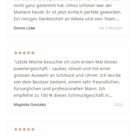
nicht ganz gestimmt hat. Umso schöner war der
Moment heute: Er ist jetzt einfach perfekt geworden.
Ein riesiges Dankeschön an Nikola und sein Team.
Vom ersten Termin an wurden wir jedes Mal
Dennis Linke
Vor 2 Wochen
unglaublich herzlich empfangen. Nikola ist ein
unglaublich angenehmer, offener und herzlicher
Mensch, bei dem man sofort merkt, dass ihm seine
Arbeit und seine Kunden wirklich am Herzen liegen.
Wer Unikate, handwerkliche Qualität, persönlichen
"
Letzte Woche besuchte ich zum ersten Mal dieses
Service und echte Herzlichkeit schätzt, ist hier genau
Juweliergeschäft – sauber, stilvoll und mit einer
richtig.
"
grossen Auswahl an Schmuck und Uhren. Ich wurde
von dem Besitzer bedient, einem sehr freundlichen,
fürsorglichen und professionellen Mann. Ich
empfehle zu 100 % dieses Schmuckgeschäft in
Schaffhausen. Ich selbst war sehr zufrieden und
Magnolia Gonzalez
2023
glücklich mit der Behandlung. Ich danke Ihnen – ich
werde immer wieder zurückkommen!
"