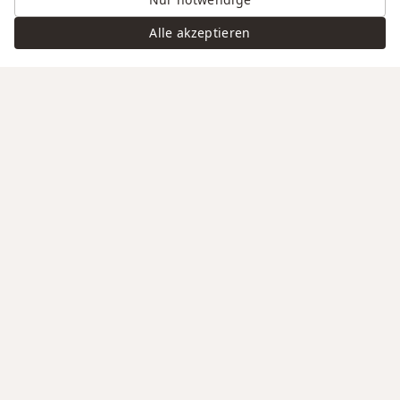
Alle akzeptieren
Swiss Service
Edle Materialien
Gravur auf Anfrage