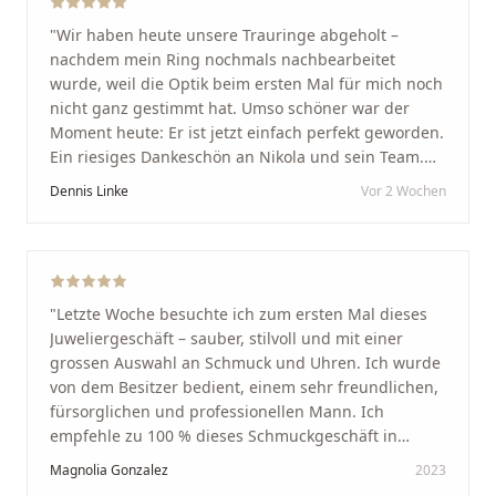
"
Wir haben heute unsere Trauringe abgeholt –
nachdem mein Ring nochmals nachbearbeitet
wurde, weil die Optik beim ersten Mal für mich noch
nicht ganz gestimmt hat. Umso schöner war der
Moment heute: Er ist jetzt einfach perfekt geworden.
Ein riesiges Dankeschön an Nikola und sein Team.
Vom ersten Termin an wurden wir jedes Mal
Dennis Linke
Vor 2 Wochen
unglaublich herzlich empfangen. Nikola ist ein
unglaublich angenehmer, offener und herzlicher
Mensch, bei dem man sofort merkt, dass ihm seine
Arbeit und seine Kunden wirklich am Herzen liegen.
Wer Unikate, handwerkliche Qualität, persönlichen
"
Letzte Woche besuchte ich zum ersten Mal dieses
Service und echte Herzlichkeit schätzt, ist hier genau
Juweliergeschäft – sauber, stilvoll und mit einer
richtig.
"
grossen Auswahl an Schmuck und Uhren. Ich wurde
von dem Besitzer bedient, einem sehr freundlichen,
fürsorglichen und professionellen Mann. Ich
empfehle zu 100 % dieses Schmuckgeschäft in
Schaffhausen. Ich selbst war sehr zufrieden und
Magnolia Gonzalez
2023
glücklich mit der Behandlung. Ich danke Ihnen – ich