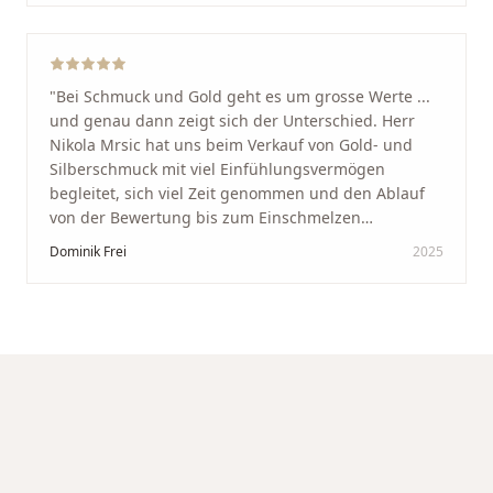
werde immer wieder zurückkommen!
"
"
Bei Schmuck und Gold geht es um grosse Werte ...
und genau dann zeigt sich der Unterschied. Herr
Nikola Mrsic hat uns beim Verkauf von Gold- und
Silberschmuck mit viel Einfühlungsvermögen
begleitet, sich viel Zeit genommen und den Ablauf
von der Bewertung bis zum Einschmelzen
transparent und angenehm gestaltet. Diskreter,
Dominik Frei
2025
professioneller Service auf höchstem Niveau –
genauso, wie wir es uns gewünscht haben.
"