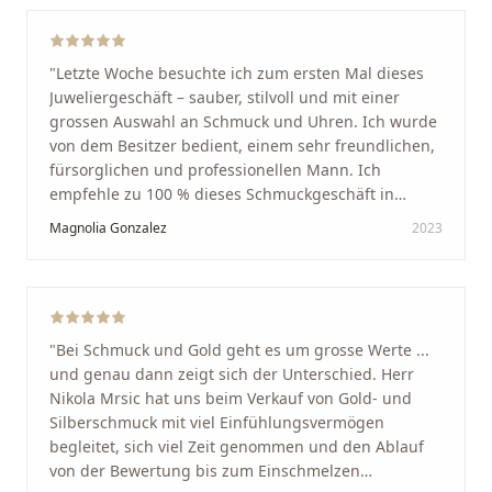
Mensch, bei dem man sofort merkt, dass ihm seine
Arbeit und seine Kunden wirklich am Herzen liegen.
Wer Unikate, handwerkliche Qualität, persönlichen
"
Letzte Woche besuchte ich zum ersten Mal dieses
Service und echte Herzlichkeit schätzt, ist hier genau
Juweliergeschäft – sauber, stilvoll und mit einer
richtig.
"
grossen Auswahl an Schmuck und Uhren. Ich wurde
von dem Besitzer bedient, einem sehr freundlichen,
fürsorglichen und professionellen Mann. Ich
empfehle zu 100 % dieses Schmuckgeschäft in
Schaffhausen. Ich selbst war sehr zufrieden und
Magnolia Gonzalez
2023
glücklich mit der Behandlung. Ich danke Ihnen – ich
werde immer wieder zurückkommen!
"
"
Bei Schmuck und Gold geht es um grosse Werte ...
und genau dann zeigt sich der Unterschied. Herr
Nikola Mrsic hat uns beim Verkauf von Gold- und
Silberschmuck mit viel Einfühlungsvermögen
begleitet, sich viel Zeit genommen und den Ablauf
von der Bewertung bis zum Einschmelzen