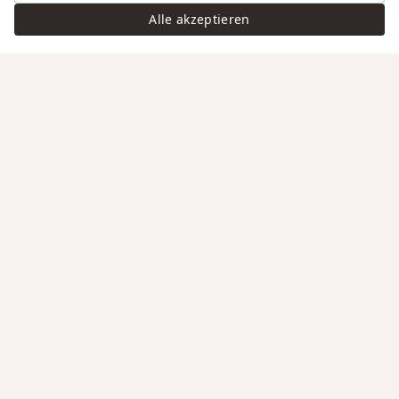
Alle akzeptieren
Swiss Service
Edle Materialien
Gravur auf Anfrage