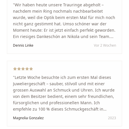
"
Wir haben heute unsere Trauringe abgeholt –
nachdem mein Ring nochmals nachbearbeitet
wurde, weil die Optik beim ersten Mal für mich noch
nicht ganz gestimmt hat. Umso schöner war der
Moment heute: Er ist jetzt einfach perfekt geworden.
Ein riesiges Dankeschön an Nikola und sein Team.
Vom ersten Termin an wurden wir jedes Mal
Dennis Linke
Vor 2 Wochen
unglaublich herzlich empfangen. Nikola ist ein
unglaublich angenehmer, offener und herzlicher
Mensch, bei dem man sofort merkt, dass ihm seine
Arbeit und seine Kunden wirklich am Herzen liegen.
Wer Unikate, handwerkliche Qualität, persönlichen
"
Letzte Woche besuchte ich zum ersten Mal dieses
Service und echte Herzlichkeit schätzt, ist hier genau
Juweliergeschäft – sauber, stilvoll und mit einer
richtig.
"
grossen Auswahl an Schmuck und Uhren. Ich wurde
von dem Besitzer bedient, einem sehr freundlichen,
fürsorglichen und professionellen Mann. Ich
empfehle zu 100 % dieses Schmuckgeschäft in
Schaffhausen. Ich selbst war sehr zufrieden und
Magnolia Gonzalez
2023
glücklich mit der Behandlung. Ich danke Ihnen – ich
werde immer wieder zurückkommen!
"