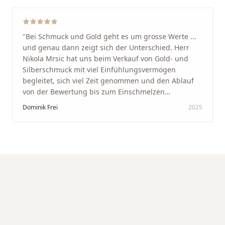
"
Bei Schmuck und Gold geht es um grosse Werte ...
und genau dann zeigt sich der Unterschied. Herr
Nikola Mrsic hat uns beim Verkauf von Gold- und
Silberschmuck mit viel Einfühlungsvermögen
begleitet, sich viel Zeit genommen und den Ablauf
von der Bewertung bis zum Einschmelzen
transparent und angenehm gestaltet. Diskreter,
Dominik Frei
2025
professioneller Service auf höchstem Niveau –
genauso, wie wir es uns gewünscht haben.
"