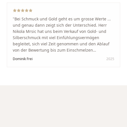
"
Bei Schmuck und Gold geht es um grosse Werte ...
und genau dann zeigt sich der Unterschied. Herr
Nikola Mrsic hat uns beim Verkauf von Gold- und
Silberschmuck mit viel Einfühlungsvermögen
begleitet, sich viel Zeit genommen und den Ablauf
von der Bewertung bis zum Einschmelzen
transparent und angenehm gestaltet. Diskreter,
Dominik Frei
2025
professioneller Service auf höchstem Niveau –
genauso, wie wir es uns gewünscht haben.
"