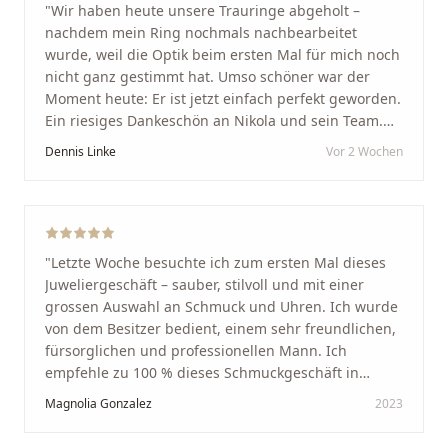
"
Wir haben heute unsere Trauringe abgeholt –
nachdem mein Ring nochmals nachbearbeitet
wurde, weil die Optik beim ersten Mal für mich noch
nicht ganz gestimmt hat. Umso schöner war der
Moment heute: Er ist jetzt einfach perfekt geworden.
Ein riesiges Dankeschön an Nikola und sein Team.
Vom ersten Termin an wurden wir jedes Mal
Dennis Linke
Vor 2 Wochen
unglaublich herzlich empfangen. Nikola ist ein
unglaublich angenehmer, offener und herzlicher
Mensch, bei dem man sofort merkt, dass ihm seine
Arbeit und seine Kunden wirklich am Herzen liegen.
Wer Unikate, handwerkliche Qualität, persönlichen
"
Letzte Woche besuchte ich zum ersten Mal dieses
Service und echte Herzlichkeit schätzt, ist hier genau
Juweliergeschäft – sauber, stilvoll und mit einer
richtig.
"
grossen Auswahl an Schmuck und Uhren. Ich wurde
von dem Besitzer bedient, einem sehr freundlichen,
fürsorglichen und professionellen Mann. Ich
empfehle zu 100 % dieses Schmuckgeschäft in
Schaffhausen. Ich selbst war sehr zufrieden und
Magnolia Gonzalez
2023
glücklich mit der Behandlung. Ich danke Ihnen – ich
werde immer wieder zurückkommen!
"