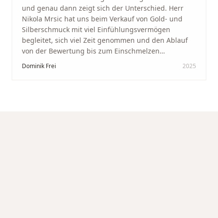
und genau dann zeigt sich der Unterschied. Herr
Nikola Mrsic hat uns beim Verkauf von Gold- und
Silberschmuck mit viel Einfühlungsvermögen
begleitet, sich viel Zeit genommen und den Ablauf
von der Bewertung bis zum Einschmelzen
transparent und angenehm gestaltet. Diskreter,
Dominik Frei
2025
professioneller Service auf höchstem Niveau –
genauso, wie wir es uns gewünscht haben.
"