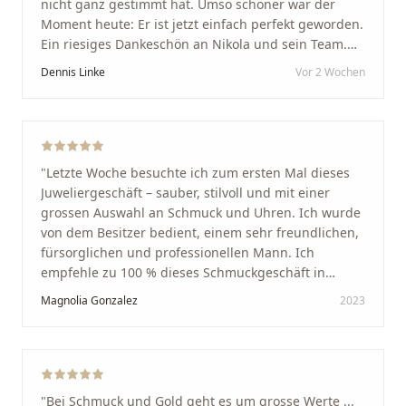
nicht ganz gestimmt hat. Umso schöner war der
Moment heute: Er ist jetzt einfach perfekt geworden.
Ein riesiges Dankeschön an Nikola und sein Team.
Vom ersten Termin an wurden wir jedes Mal
Dennis Linke
Vor 2 Wochen
unglaublich herzlich empfangen. Nikola ist ein
unglaublich angenehmer, offener und herzlicher
Mensch, bei dem man sofort merkt, dass ihm seine
Arbeit und seine Kunden wirklich am Herzen liegen.
Wer Unikate, handwerkliche Qualität, persönlichen
"
Letzte Woche besuchte ich zum ersten Mal dieses
Service und echte Herzlichkeit schätzt, ist hier genau
Juweliergeschäft – sauber, stilvoll und mit einer
richtig.
"
grossen Auswahl an Schmuck und Uhren. Ich wurde
von dem Besitzer bedient, einem sehr freundlichen,
fürsorglichen und professionellen Mann. Ich
empfehle zu 100 % dieses Schmuckgeschäft in
Schaffhausen. Ich selbst war sehr zufrieden und
Magnolia Gonzalez
2023
glücklich mit der Behandlung. Ich danke Ihnen – ich
werde immer wieder zurückkommen!
"
"
Bei Schmuck und Gold geht es um grosse Werte ...