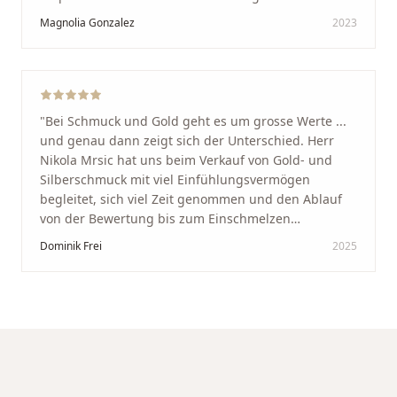
Schaffhausen. Ich selbst war sehr zufrieden und
Magnolia Gonzalez
2023
glücklich mit der Behandlung. Ich danke Ihnen – ich
werde immer wieder zurückkommen!
"
"
Bei Schmuck und Gold geht es um grosse Werte ...
und genau dann zeigt sich der Unterschied. Herr
Nikola Mrsic hat uns beim Verkauf von Gold- und
Silberschmuck mit viel Einfühlungsvermögen
begleitet, sich viel Zeit genommen und den Ablauf
von der Bewertung bis zum Einschmelzen
transparent und angenehm gestaltet. Diskreter,
Dominik Frei
2025
professioneller Service auf höchstem Niveau –
genauso, wie wir es uns gewünscht haben.
"