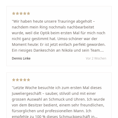
"
Wir haben heute unsere Trauringe abgeholt –
nachdem mein Ring nochmals nachbearbeitet
wurde, weil die Optik beim ersten Mal für mich noch
nicht ganz gestimmt hat. Umso schöner war der
Moment heute: Er ist jetzt einfach perfekt geworden.
Ein riesiges Dankeschön an Nikola und sein Team.
Vom ersten Termin an wurden wir jedes Mal
Dennis Linke
Vor 2 Wochen
unglaublich herzlich empfangen. Nikola ist ein
unglaublich angenehmer, offener und herzlicher
Mensch, bei dem man sofort merkt, dass ihm seine
Arbeit und seine Kunden wirklich am Herzen liegen.
Wer Unikate, handwerkliche Qualität, persönlichen
"
Letzte Woche besuchte ich zum ersten Mal dieses
Service und echte Herzlichkeit schätzt, ist hier genau
Juweliergeschäft – sauber, stilvoll und mit einer
richtig.
"
grossen Auswahl an Schmuck und Uhren. Ich wurde
von dem Besitzer bedient, einem sehr freundlichen,
fürsorglichen und professionellen Mann. Ich
empfehle zu 100 % dieses Schmuckgeschäft in