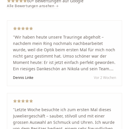
60
+ Bewertungen auf Google
Alle Bewertungen ansehen →
"
Wir haben heute unsere Trauringe abgeholt –
nachdem mein Ring nochmals nachbearbeitet
wurde, weil die Optik beim ersten Mal für mich noch
nicht ganz gestimmt hat. Umso schöner war der
Moment heute: Er ist jetzt einfach perfekt geworden.
Ein riesiges Dankeschön an Nikola und sein Team.
Vom ersten Termin an wurden wir jedes Mal
Dennis Linke
Vor 2 Wochen
unglaublich herzlich empfangen. Nikola ist ein
unglaublich angenehmer, offener und herzlicher
Mensch, bei dem man sofort merkt, dass ihm seine
Arbeit und seine Kunden wirklich am Herzen liegen.
Wer Unikate, handwerkliche Qualität, persönlichen
"
Letzte Woche besuchte ich zum ersten Mal dieses
Service und echte Herzlichkeit schätzt, ist hier genau
Juweliergeschäft – sauber, stilvoll und mit einer
richtig.
"
grossen Auswahl an Schmuck und Uhren. Ich wurde
von dem Besitzer bedient, einem sehr freundlichen,