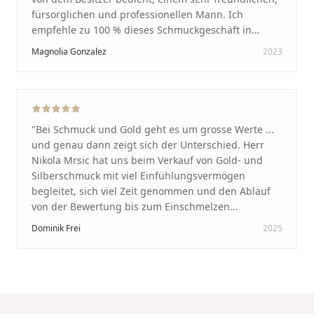
fürsorglichen und professionellen Mann. Ich
empfehle zu 100 % dieses Schmuckgeschäft in
Schaffhausen. Ich selbst war sehr zufrieden und
Magnolia Gonzalez
2023
glücklich mit der Behandlung. Ich danke Ihnen – ich
werde immer wieder zurückkommen!
"
"
Bei Schmuck und Gold geht es um grosse Werte ...
und genau dann zeigt sich der Unterschied. Herr
Nikola Mrsic hat uns beim Verkauf von Gold- und
Silberschmuck mit viel Einfühlungsvermögen
begleitet, sich viel Zeit genommen und den Ablauf
von der Bewertung bis zum Einschmelzen
transparent und angenehm gestaltet. Diskreter,
Dominik Frei
2025
professioneller Service auf höchstem Niveau –
genauso, wie wir es uns gewünscht haben.
"