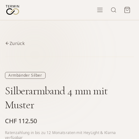
Zurück
Armbänder Silber
Silberarmband 4 mm mit
Muster
CHF 112.50
Ratenzahlung in bis zu
12
Monatsraten mit HeyLight & Klarna
verfügbar