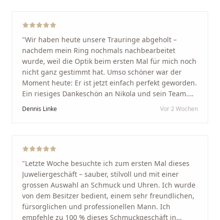
"
Wir haben heute unsere Trauringe abgeholt –
nachdem mein Ring nochmals nachbearbeitet
wurde, weil die Optik beim ersten Mal für mich noch
nicht ganz gestimmt hat. Umso schöner war der
Moment heute: Er ist jetzt einfach perfekt geworden.
Ein riesiges Dankeschön an Nikola und sein Team.
Vom ersten Termin an wurden wir jedes Mal
Dennis Linke
Vor 2 Wochen
unglaublich herzlich empfangen. Nikola ist ein
unglaublich angenehmer, offener und herzlicher
Mensch, bei dem man sofort merkt, dass ihm seine
Arbeit und seine Kunden wirklich am Herzen liegen.
Wer Unikate, handwerkliche Qualität, persönlichen
"
Letzte Woche besuchte ich zum ersten Mal dieses
Service und echte Herzlichkeit schätzt, ist hier genau
Juweliergeschäft – sauber, stilvoll und mit einer
richtig.
"
grossen Auswahl an Schmuck und Uhren. Ich wurde
von dem Besitzer bedient, einem sehr freundlichen,
fürsorglichen und professionellen Mann. Ich
empfehle zu 100 % dieses Schmuckgeschäft in