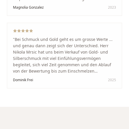
Schaffhausen. Ich selbst war sehr zufrieden und
Magnolia Gonzalez
2023
glücklich mit der Behandlung. Ich danke Ihnen – ich
werde immer wieder zurückkommen!
"
"
Bei Schmuck und Gold geht es um grosse Werte ...
und genau dann zeigt sich der Unterschied. Herr
Nikola Mrsic hat uns beim Verkauf von Gold- und
Silberschmuck mit viel Einfühlungsvermögen
begleitet, sich viel Zeit genommen und den Ablauf
von der Bewertung bis zum Einschmelzen
transparent und angenehm gestaltet. Diskreter,
Dominik Frei
2025
professioneller Service auf höchstem Niveau –
genauso, wie wir es uns gewünscht haben.
"