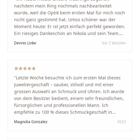
nachdem mein Ring nochmals nachbearbeitet
wurde, weil die Optik beim ersten Mal für mich noch
nicht ganz gestimmt hat. Umso schöner war der
Moment heute: Er ist jetzt einfach perfekt geworden.
Ein riesiges Dankeschön an Nikola und sein Team.
Vom ersten Termin an wurden wir jedes Mal
Dennis Linke
Vor 2 Wochen
unglaublich herzlich empfangen. Nikola ist ein
unglaublich angenehmer, offener und herzlicher
Mensch, bei dem man sofort merkt, dass ihm seine
Arbeit und seine Kunden wirklich am Herzen liegen.
Wer Unikate, handwerkliche Qualität, persönlichen
"
Letzte Woche besuchte ich zum ersten Mal dieses
Service und echte Herzlichkeit schätzt, ist hier genau
Juweliergeschäft – sauber, stilvoll und mit einer
richtig.
"
grossen Auswahl an Schmuck und Uhren. Ich wurde
von dem Besitzer bedient, einem sehr freundlichen,
fürsorglichen und professionellen Mann. Ich
empfehle zu 100 % dieses Schmuckgeschäft in
Schaffhausen. Ich selbst war sehr zufrieden und
Magnolia Gonzalez
2023
glücklich mit der Behandlung. Ich danke Ihnen – ich
werde immer wieder zurückkommen!
"