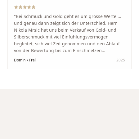
"
Bei Schmuck und Gold geht es um grosse Werte ...
und genau dann zeigt sich der Unterschied. Herr
Nikola Mrsic hat uns beim Verkauf von Gold- und
Silberschmuck mit viel Einfühlungsvermögen
begleitet, sich viel Zeit genommen und den Ablauf
von der Bewertung bis zum Einschmelzen
transparent und angenehm gestaltet. Diskreter,
Dominik Frei
2025
professioneller Service auf höchstem Niveau –
genauso, wie wir es uns gewünscht haben.
"