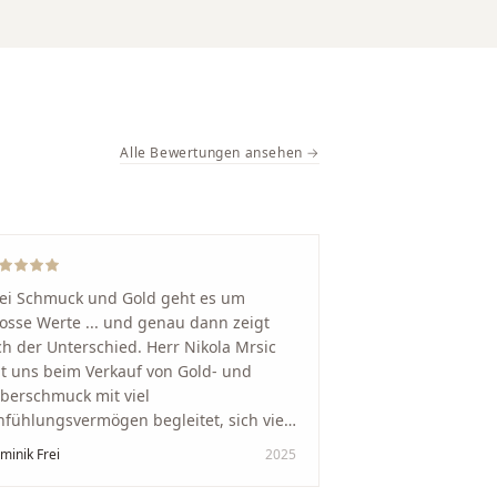
Alle Bewertungen ansehen →
ei Schmuck und Gold geht es um
osse Werte ... und genau dann zeigt
ch der Unterschied. Herr Nikola Mrsic
t uns beim Verkauf von Gold- und
lberschmuck mit viel
nfühlungsvermögen begleitet, sich viel
it genommen und den Ablauf von der
minik Frei
2025
wertung bis zum Einschmelzen
ansparent und angenehm gestaltet.