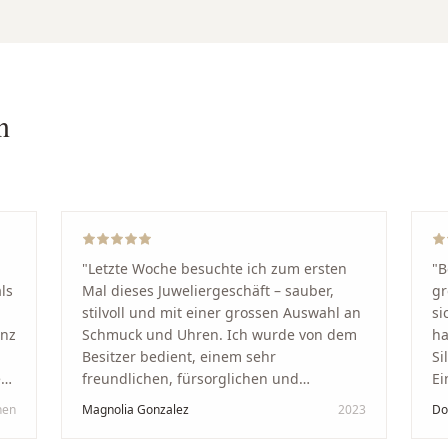
n
"
Letzte Woche besuchte ich zum ersten
"
B
ls
Mal dieses Juweliergeschäft – sauber,
gr
stilvoll und mit einer grossen Auswahl an
si
anz
Schmuck und Uhren. Ich wurde von dem
ha
Besitzer bedient, einem sehr
Si
kt
freundlichen, fürsorglichen und
Ei
professionellen Mann. Ich empfehle zu
Ze
hen
Magnolia Gonzalez
2023
Do
in
100 % dieses Schmuckgeschäft in
Be
Schaffhausen. Ich selbst war sehr
tr