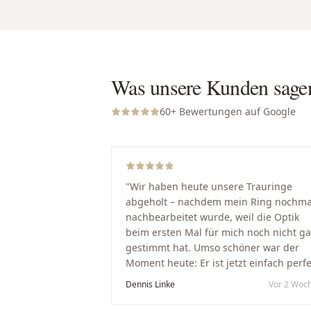
Was unsere Kunden sage
60
+ Bewertungen auf Google
"
Wir haben heute unsere Trauringe
abgeholt – nachdem mein Ring nochma
nachbearbeitet wurde, weil die Optik
beim ersten Mal für mich noch nicht g
gestimmt hat. Umso schöner war der
Moment heute: Er ist jetzt einfach perfe
geworden. Ein riesiges Dankeschön an
Dennis Linke
Vor 2 Woc
Nikola und sein Team. Vom ersten Term
an wurden wir jedes Mal unglaublich