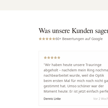
Was unsere Kunden sage
60
+ Bewertungen auf Google
"
Wir haben heute unsere Trauringe
abgeholt – nachdem mein Ring nochma
nachbearbeitet wurde, weil die Optik
beim ersten Mal für mich noch nicht g
gestimmt hat. Umso schöner war der
Moment heute: Er ist jetzt einfach perfe
geworden. Ein riesiges Dankeschön an
Dennis Linke
Vor 2 Woc
Nikola und sein Team. Vom ersten Term
an wurden wir jedes Mal unglaublich