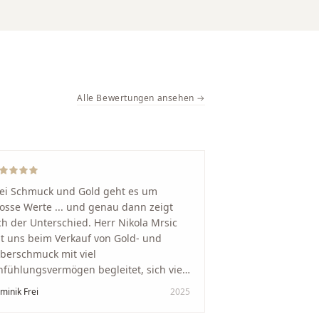
Alle Bewertungen ansehen →
ei Schmuck und Gold geht es um
osse Werte ... und genau dann zeigt
ch der Unterschied. Herr Nikola Mrsic
t uns beim Verkauf von Gold- und
lberschmuck mit viel
nfühlungsvermögen begleitet, sich viel
it genommen und den Ablauf von der
minik Frei
2025
wertung bis zum Einschmelzen
ansparent und angenehm gestaltet.