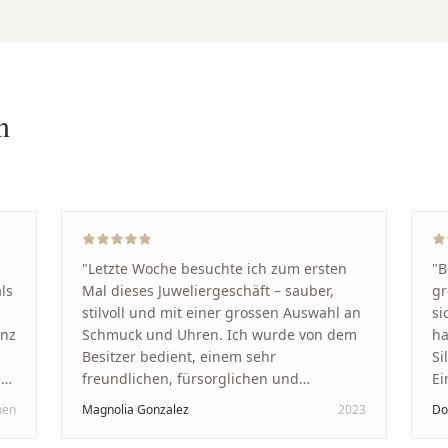
n
"
Letzte Woche besuchte ich zum ersten
"
B
ls
Mal dieses Juweliergeschäft – sauber,
gr
stilvoll und mit einer grossen Auswahl an
si
anz
Schmuck und Uhren. Ich wurde von dem
ha
Besitzer bedient, einem sehr
Si
kt
freundlichen, fürsorglichen und
Ei
professionellen Mann. Ich empfehle zu
Ze
hen
Magnolia Gonzalez
2023
Do
in
100 % dieses Schmuckgeschäft in
Be
Schaffhausen. Ich selbst war sehr
tr