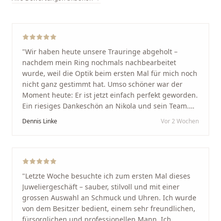
"
Wir haben heute unsere Trauringe abgeholt –
nachdem mein Ring nochmals nachbearbeitet
wurde, weil die Optik beim ersten Mal für mich noch
nicht ganz gestimmt hat. Umso schöner war der
Moment heute: Er ist jetzt einfach perfekt geworden.
Ein riesiges Dankeschön an Nikola und sein Team.
Vom ersten Termin an wurden wir jedes Mal
Dennis Linke
Vor 2 Wochen
unglaublich herzlich empfangen. Nikola ist ein
unglaublich angenehmer, offener und herzlicher
Mensch, bei dem man sofort merkt, dass ihm seine
Arbeit und seine Kunden wirklich am Herzen liegen.
Wer Unikate, handwerkliche Qualität, persönlichen
"
Letzte Woche besuchte ich zum ersten Mal dieses
Service und echte Herzlichkeit schätzt, ist hier genau
Juweliergeschäft – sauber, stilvoll und mit einer
richtig.
"
grossen Auswahl an Schmuck und Uhren. Ich wurde
von dem Besitzer bedient, einem sehr freundlichen,
fürsorglichen und professionellen Mann. Ich