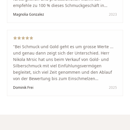
empfehle zu 100 % dieses Schmuckgeschäft in
Schaffhausen. Ich selbst war sehr zufrieden und
Magnolia Gonzalez
2023
glücklich mit der Behandlung. Ich danke Ihnen – ich
werde immer wieder zurückkommen!
"
"
Bei Schmuck und Gold geht es um grosse Werte ...
und genau dann zeigt sich der Unterschied. Herr
Nikola Mrsic hat uns beim Verkauf von Gold- und
Silberschmuck mit viel Einfühlungsvermögen
begleitet, sich viel Zeit genommen und den Ablauf
von der Bewertung bis zum Einschmelzen
transparent und angenehm gestaltet. Diskreter,
Dominik Frei
2025
professioneller Service auf höchstem Niveau –
genauso, wie wir es uns gewünscht haben.
"