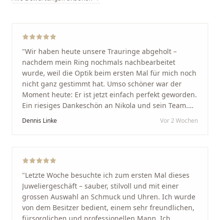
"
Wir haben heute unsere Trauringe abgeholt –
nachdem mein Ring nochmals nachbearbeitet
wurde, weil die Optik beim ersten Mal für mich noch
nicht ganz gestimmt hat. Umso schöner war der
Moment heute: Er ist jetzt einfach perfekt geworden.
Ein riesiges Dankeschön an Nikola und sein Team.
Vom ersten Termin an wurden wir jedes Mal
Dennis Linke
Vor 2 Wochen
unglaublich herzlich empfangen. Nikola ist ein
unglaublich angenehmer, offener und herzlicher
Mensch, bei dem man sofort merkt, dass ihm seine
Arbeit und seine Kunden wirklich am Herzen liegen.
Wer Unikate, handwerkliche Qualität, persönlichen
"
Letzte Woche besuchte ich zum ersten Mal dieses
Service und echte Herzlichkeit schätzt, ist hier genau
Juweliergeschäft – sauber, stilvoll und mit einer
richtig.
"
grossen Auswahl an Schmuck und Uhren. Ich wurde
von dem Besitzer bedient, einem sehr freundlichen,
fürsorglichen und professionellen Mann. Ich