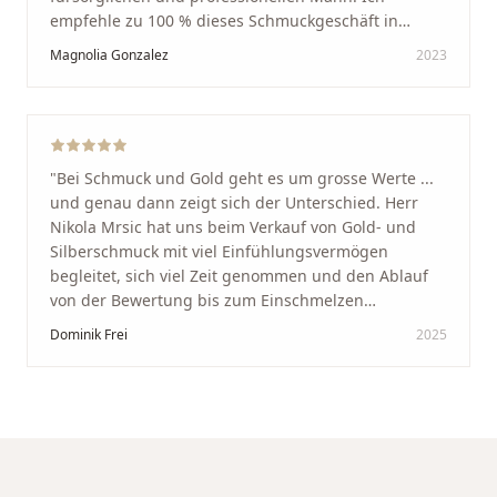
empfehle zu 100 % dieses Schmuckgeschäft in
Schaffhausen. Ich selbst war sehr zufrieden und
Magnolia Gonzalez
2023
glücklich mit der Behandlung. Ich danke Ihnen – ich
werde immer wieder zurückkommen!
"
"
Bei Schmuck und Gold geht es um grosse Werte ...
und genau dann zeigt sich der Unterschied. Herr
Nikola Mrsic hat uns beim Verkauf von Gold- und
Silberschmuck mit viel Einfühlungsvermögen
begleitet, sich viel Zeit genommen und den Ablauf
von der Bewertung bis zum Einschmelzen
transparent und angenehm gestaltet. Diskreter,
Dominik Frei
2025
professioneller Service auf höchstem Niveau –
genauso, wie wir es uns gewünscht haben.
"