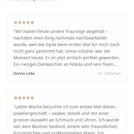
"
Wir haben heute unsere Trauringe abgeholt –
nachdem mein Ring nochmals nachbearbeitet
wurde, weil die Optik beim ersten Mal für mich noch
nicht ganz gestimmt hat. Umso schöner war der
Moment heute: Er ist jetzt einfach perfekt geworden.
Ein riesiges Dankeschön an Nikola und sein Team.
Vom ersten Termin an wurden wir jedes Mal
Dennis Linke
Vor 2 Wochen
unglaublich herzlich empfangen. Nikola ist ein
unglaublich angenehmer, offener und herzlicher
Mensch, bei dem man sofort merkt, dass ihm seine
Arbeit und seine Kunden wirklich am Herzen liegen.
Wer Unikate, handwerkliche Qualität, persönlichen
"
Letzte Woche besuchte ich zum ersten Mal dieses
Service und echte Herzlichkeit schätzt, ist hier genau
Juweliergeschäft – sauber, stilvoll und mit einer
richtig.
"
grossen Auswahl an Schmuck und Uhren. Ich wurde
von dem Besitzer bedient, einem sehr freundlichen,
fürsorglichen und professionellen Mann. Ich