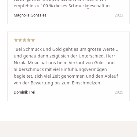
empfehle zu 100 % dieses Schmuckgeschäft in
Schaffhausen. Ich selbst war sehr zufrieden und
Magnolia Gonzalez
2023
glücklich mit der Behandlung. Ich danke Ihnen – ich
werde immer wieder zurückkommen!
"
"
Bei Schmuck und Gold geht es um grosse Werte ...
und genau dann zeigt sich der Unterschied. Herr
Nikola Mrsic hat uns beim Verkauf von Gold- und
Silberschmuck mit viel Einfühlungsvermögen
begleitet, sich viel Zeit genommen und den Ablauf
von der Bewertung bis zum Einschmelzen
transparent und angenehm gestaltet. Diskreter,
Dominik Frei
2025
professioneller Service auf höchstem Niveau –
genauso, wie wir es uns gewünscht haben.
"