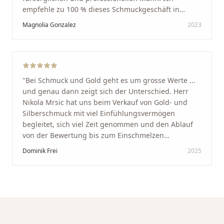
empfehle zu 100 % dieses Schmuckgeschäft in
Schaffhausen. Ich selbst war sehr zufrieden und
Magnolia Gonzalez
2023
glücklich mit der Behandlung. Ich danke Ihnen – ich
werde immer wieder zurückkommen!
"
"
Bei Schmuck und Gold geht es um grosse Werte ...
und genau dann zeigt sich der Unterschied. Herr
Nikola Mrsic hat uns beim Verkauf von Gold- und
Silberschmuck mit viel Einfühlungsvermögen
begleitet, sich viel Zeit genommen und den Ablauf
von der Bewertung bis zum Einschmelzen
transparent und angenehm gestaltet. Diskreter,
Dominik Frei
2025
professioneller Service auf höchstem Niveau –
genauso, wie wir es uns gewünscht haben.
"