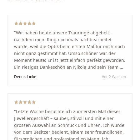
"
Wir haben heute unsere Trauringe abgeholt –
nachdem mein Ring nochmals nachbearbeitet
wurde, weil die Optik beim ersten Mal für mich noch
nicht ganz gestimmt hat. Umso schöner war der
Moment heute: Er ist jetzt einfach perfekt geworden.
Ein riesiges Dankeschön an Nikola und sein Team.
Vom ersten Termin an wurden wir jedes Mal
Dennis Linke
Vor 2 Wochen
unglaublich herzlich empfangen. Nikola ist ein
unglaublich angenehmer, offener und herzlicher
Mensch, bei dem man sofort merkt, dass ihm seine
Arbeit und seine Kunden wirklich am Herzen liegen.
Wer Unikate, handwerkliche Qualität, persönlichen
"
Letzte Woche besuchte ich zum ersten Mal dieses
Service und echte Herzlichkeit schätzt, ist hier genau
Juweliergeschäft – sauber, stilvoll und mit einer
richtig.
"
grossen Auswahl an Schmuck und Uhren. Ich wurde
von dem Besitzer bedient, einem sehr freundlichen,
fürsorglichen und professionellen Mann. Ich