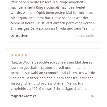
"
Wir haben heute unsere Trauringe abgeholt –
nachdem mein Ring nochmals nachbearbeitet
wurde, weil die Optik beim ersten Mal für mich noch
nicht ganz gestimmt hat. Umso schöner war der
Moment heute: Er ist jetzt einfach perfekt geworden.
Ein riesiges Dankeschön an Nikola und sein Team.
Vom ersten Termin an wurden wir jedes Mal
Dennis Linke
Vor 2 Wochen
unglaublich herzlich empfangen. Nikola ist ein
unglaublich angenehmer, offener und herzlicher
Mensch, bei dem man sofort merkt, dass ihm seine
Arbeit und seine Kunden wirklich am Herzen liegen.
Wer Unikate, handwerkliche Qualität, persönlichen
"
Letzte Woche besuchte ich zum ersten Mal dieses
Service und echte Herzlichkeit schätzt, ist hier genau
Juweliergeschäft – sauber, stilvoll und mit einer
richtig.
"
grossen Auswahl an Schmuck und Uhren. Ich wurde
von dem Besitzer bedient, einem sehr freundlichen,
fürsorglichen und professionellen Mann. Ich
empfehle zu 100 % dieses Schmuckgeschäft in
Schaffhausen. Ich selbst war sehr zufrieden und
Magnolia Gonzalez
2023
glücklich mit der Behandlung. Ich danke Ihnen – ich
werde immer wieder zurückkommen!
"