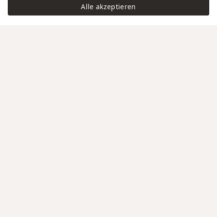
Alle akzeptieren
Swiss Service
Edle Materialien
Gravur auf Anfrage