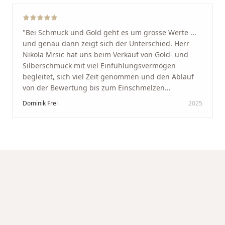
"
Bei Schmuck und Gold geht es um grosse Werte ...
und genau dann zeigt sich der Unterschied. Herr
Nikola Mrsic hat uns beim Verkauf von Gold- und
Silberschmuck mit viel Einfühlungsvermögen
begleitet, sich viel Zeit genommen und den Ablauf
von der Bewertung bis zum Einschmelzen
transparent und angenehm gestaltet. Diskreter,
Dominik Frei
2025
professioneller Service auf höchstem Niveau –
genauso, wie wir es uns gewünscht haben.
"