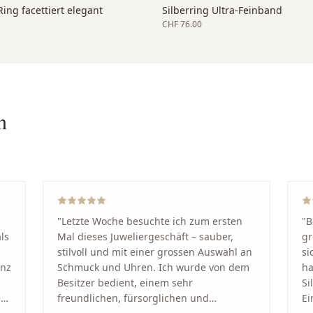
ing facettiert elegant
Silberring Ultra-Feinband
CHF 76.00
n
"
Letzte Woche besuchte ich zum ersten
"
B
ls
Mal dieses Juweliergeschäft – sauber,
gr
stilvoll und mit einer grossen Auswahl an
si
anz
Schmuck und Uhren. Ich wurde von dem
ha
Besitzer bedient, einem sehr
Si
kt
freundlichen, fürsorglichen und
Ei