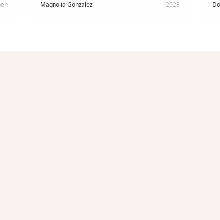
professionellen Mann. Ich empfehle zu
Ze
hen
Magnolia Gonzalez
2023
Do
in
100 % dieses Schmuckgeschäft in
Be
Schaffhausen. Ich selbst war sehr
tr
zufrieden und glücklich mit der
Di
Behandlung. Ich danke Ihnen – ich werde
hö
immer wieder zurückkommen!
"
un