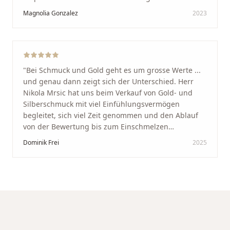
Schaffhausen. Ich selbst war sehr zufrieden und
Magnolia Gonzalez
2023
glücklich mit der Behandlung. Ich danke Ihnen – ich
werde immer wieder zurückkommen!
"
"
Bei Schmuck und Gold geht es um grosse Werte ...
und genau dann zeigt sich der Unterschied. Herr
Nikola Mrsic hat uns beim Verkauf von Gold- und
Silberschmuck mit viel Einfühlungsvermögen
begleitet, sich viel Zeit genommen und den Ablauf
von der Bewertung bis zum Einschmelzen
transparent und angenehm gestaltet. Diskreter,
Dominik Frei
2025
professioneller Service auf höchstem Niveau –
genauso, wie wir es uns gewünscht haben.
"