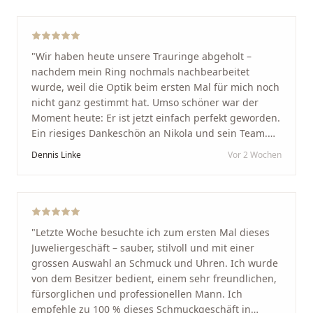
"
Wir haben heute unsere Trauringe abgeholt –
nachdem mein Ring nochmals nachbearbeitet
wurde, weil die Optik beim ersten Mal für mich noch
nicht ganz gestimmt hat. Umso schöner war der
Moment heute: Er ist jetzt einfach perfekt geworden.
Ein riesiges Dankeschön an Nikola und sein Team.
Vom ersten Termin an wurden wir jedes Mal
Dennis Linke
Vor 2 Wochen
unglaublich herzlich empfangen. Nikola ist ein
unglaublich angenehmer, offener und herzlicher
Mensch, bei dem man sofort merkt, dass ihm seine
Arbeit und seine Kunden wirklich am Herzen liegen.
Wer Unikate, handwerkliche Qualität, persönlichen
"
Letzte Woche besuchte ich zum ersten Mal dieses
Service und echte Herzlichkeit schätzt, ist hier genau
Juweliergeschäft – sauber, stilvoll und mit einer
richtig.
"
grossen Auswahl an Schmuck und Uhren. Ich wurde
von dem Besitzer bedient, einem sehr freundlichen,
fürsorglichen und professionellen Mann. Ich
empfehle zu 100 % dieses Schmuckgeschäft in