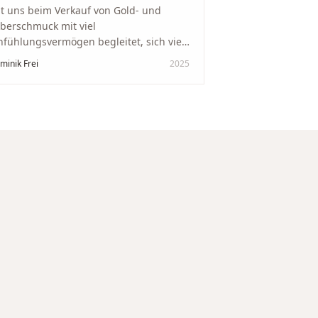
t uns beim Verkauf von Gold- und
lberschmuck mit viel
nfühlungsvermögen begleitet, sich viel
it genommen und den Ablauf von der
minik Frei
2025
wertung bis zum Einschmelzen
ansparent und angenehm gestaltet.
skreter, professioneller Service auf
chstem Niveau – genauso, wie wir es
s gewünscht haben.
"