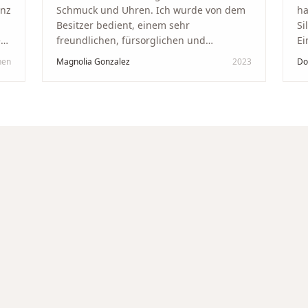
anz
Schmuck und Uhren. Ich wurde von dem
ha
Besitzer bedient, einem sehr
Si
kt
freundlichen, fürsorglichen und
Ei
professionellen Mann. Ich empfehle zu
Ze
hen
Magnolia Gonzalez
2023
Do
in
100 % dieses Schmuckgeschäft in
Be
Schaffhausen. Ich selbst war sehr
tr
zufrieden und glücklich mit der
Di
Behandlung. Ich danke Ihnen – ich werde
hö
immer wieder zurückkommen!
"
un