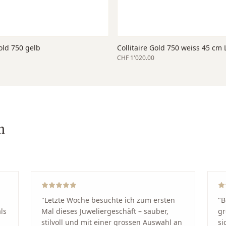
ld 750 gelb
Collitaire Gold 750 weiss 45 cm
CHF 1'020.00
n
"
Letzte Woche besuchte ich zum ersten
"
B
ls
Mal dieses Juweliergeschäft – sauber,
gr
stilvoll und mit einer grossen Auswahl an
si