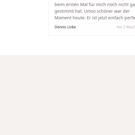
beim ersten Mal für mich noch nicht g
gestimmt hat. Umso schöner war der
Moment heute: Er ist jetzt einfach perfe
geworden. Ein riesiges Dankeschön an
Dennis Linke
Vor 2 Woc
Nikola und sein Team. Vom ersten Term
an wurden wir jedes Mal unglaublich
herzlich empfangen. Nikola ist ein
unglaublich angenehmer, offener und
herzlicher Mensch, bei dem man sofort
merkt, dass ihm seine Arbeit und seine
Kunden wirklich am Herzen liegen. Wer
Unikate, handwerkliche Qualität,
persönlichen Service und echte
Herzlichkeit schätzt, ist hier genau
richtig.
"