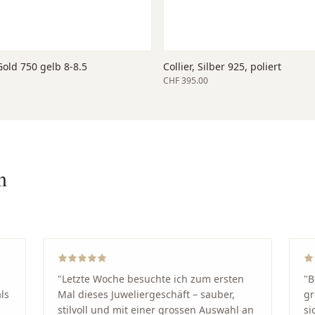
old 750 gelb 8-8.5
Collier, Silber 925, poliert
CHF 395.00
n
"
Letzte Woche besuchte ich zum ersten
"
B
ls
Mal dieses Juweliergeschäft – sauber,
gr
stilvoll und mit einer grossen Auswahl an
si