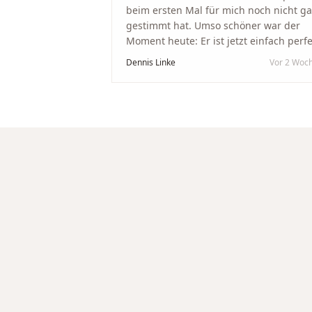
beim ersten Mal für mich noch nicht g
gestimmt hat. Umso schöner war der
Moment heute: Er ist jetzt einfach perfe
geworden. Ein riesiges Dankeschön an
Dennis Linke
Vor 2 Woc
Nikola und sein Team. Vom ersten Term
an wurden wir jedes Mal unglaublich
herzlich empfangen. Nikola ist ein
unglaublich angenehmer, offener und
herzlicher Mensch, bei dem man sofort
merkt, dass ihm seine Arbeit und seine
Kunden wirklich am Herzen liegen. Wer
Unikate, handwerkliche Qualität,
persönlichen Service und echte
Herzlichkeit schätzt, ist hier genau
richtig.
"