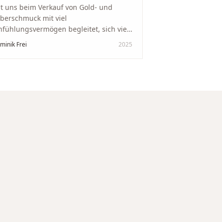
t uns beim Verkauf von Gold- und
lberschmuck mit viel
nfühlungsvermögen begleitet, sich viel
it genommen und den Ablauf von der
minik Frei
2025
wertung bis zum Einschmelzen
ansparent und angenehm gestaltet.
skreter, professioneller Service auf
chstem Niveau – genauso, wie wir es
s gewünscht haben.
"