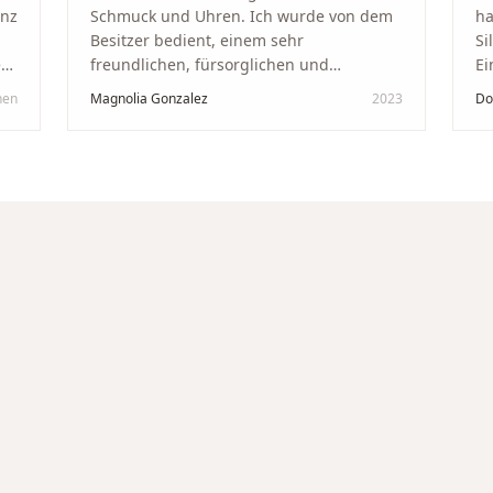
anz
Schmuck und Uhren. Ich wurde von dem
ha
Besitzer bedient, einem sehr
Si
kt
freundlichen, fürsorglichen und
Ei
professionellen Mann. Ich empfehle zu
Ze
hen
Magnolia Gonzalez
2023
Do
in
100 % dieses Schmuckgeschäft in
Be
Schaffhausen. Ich selbst war sehr
tr
zufrieden und glücklich mit der
Di
Behandlung. Ich danke Ihnen – ich werde
hö
immer wieder zurückkommen!
"
un