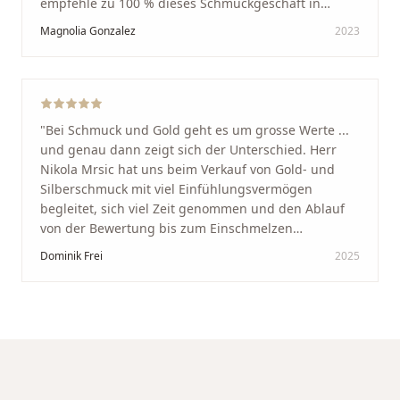
empfehle zu 100 % dieses Schmuckgeschäft in
Schaffhausen. Ich selbst war sehr zufrieden und
Magnolia Gonzalez
2023
glücklich mit der Behandlung. Ich danke Ihnen – ich
werde immer wieder zurückkommen!
"
"
Bei Schmuck und Gold geht es um grosse Werte ...
und genau dann zeigt sich der Unterschied. Herr
Nikola Mrsic hat uns beim Verkauf von Gold- und
Silberschmuck mit viel Einfühlungsvermögen
begleitet, sich viel Zeit genommen und den Ablauf
von der Bewertung bis zum Einschmelzen
transparent und angenehm gestaltet. Diskreter,
Dominik Frei
2025
professioneller Service auf höchstem Niveau –
genauso, wie wir es uns gewünscht haben.
"