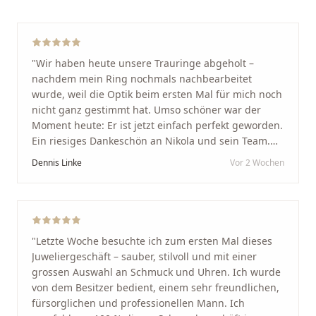
"
Wir haben heute unsere Trauringe abgeholt –
nachdem mein Ring nochmals nachbearbeitet
wurde, weil die Optik beim ersten Mal für mich noch
nicht ganz gestimmt hat. Umso schöner war der
Moment heute: Er ist jetzt einfach perfekt geworden.
Ein riesiges Dankeschön an Nikola und sein Team.
Vom ersten Termin an wurden wir jedes Mal
Dennis Linke
Vor 2 Wochen
unglaublich herzlich empfangen. Nikola ist ein
unglaublich angenehmer, offener und herzlicher
Mensch, bei dem man sofort merkt, dass ihm seine
Arbeit und seine Kunden wirklich am Herzen liegen.
Wer Unikate, handwerkliche Qualität, persönlichen
"
Letzte Woche besuchte ich zum ersten Mal dieses
Service und echte Herzlichkeit schätzt, ist hier genau
Juweliergeschäft – sauber, stilvoll und mit einer
richtig.
"
grossen Auswahl an Schmuck und Uhren. Ich wurde
von dem Besitzer bedient, einem sehr freundlichen,
fürsorglichen und professionellen Mann. Ich