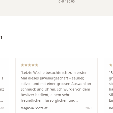
CHF 180.00
n
"
Letzte Woche besuchte ich zum ersten
"
B
ls
Mal dieses Juweliergeschäft – sauber,
gr
stilvoll und mit einer grossen Auswahl an
si
anz
Schmuck und Uhren. Ich wurde von dem
ha
Besitzer bedient, einem sehr
Si
kt
freundlichen, fürsorglichen und
Ei
professionellen Mann. Ich empfehle zu
Ze
hen
Magnolia Gonzalez
2023
Do
in
100 % dieses Schmuckgeschäft in
Be