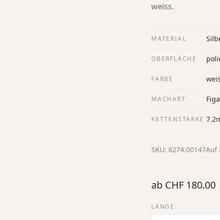
weiss.
Silb
MATERIAL
poli
OBERFLÄCHE
wei
FARBE
Figa
MACHART
7.2
KETTENSTÄRKE
SKU:
6274.00147
Auf 
ab
CHF 180.00
LÄNGE