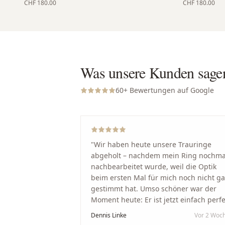
CHF 180.00
CHF 180.00
Was unsere Kunden sage
60
+ Bewertungen auf Google
"
Wir haben heute unsere Trauringe
abgeholt – nachdem mein Ring nochma
nachbearbeitet wurde, weil die Optik
beim ersten Mal für mich noch nicht g
gestimmt hat. Umso schöner war der
Moment heute: Er ist jetzt einfach perfe
geworden. Ein riesiges Dankeschön an
Dennis Linke
Vor 2 Woc
Nikola und sein Team. Vom ersten Term