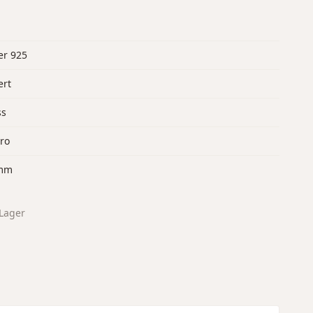
er 925
ert
ss
ro
mm
Lager