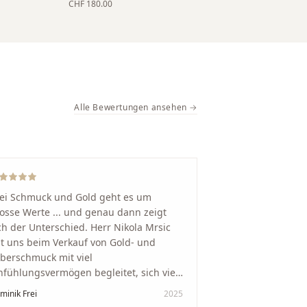
CHF 180.00
Alle Bewertungen ansehen →
ei Schmuck und Gold geht es um
osse Werte ... und genau dann zeigt
ch der Unterschied. Herr Nikola Mrsic
t uns beim Verkauf von Gold- und
lberschmuck mit viel
nfühlungsvermögen begleitet, sich viel
it genommen und den Ablauf von der
minik Frei
2025
wertung bis zum Einschmelzen