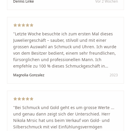
Dennis Linke
Vor 2 Wochen
unglaublich herzlich empfangen. Nikola ist ein
unglaublich angenehmer, offener und herzlicher
Mensch, bei dem man sofort merkt, dass ihm seine
Arbeit und seine Kunden wirklich am Herzen liegen.
Wer Unikate, handwerkliche Qualität, persönlichen
"
Letzte Woche besuchte ich zum ersten Mal dieses
Service und echte Herzlichkeit schätzt, ist hier genau
Juweliergeschäft – sauber, stilvoll und mit einer
richtig.
"
grossen Auswahl an Schmuck und Uhren. Ich wurde
von dem Besitzer bedient, einem sehr freundlichen,
fürsorglichen und professionellen Mann. Ich
empfehle zu 100 % dieses Schmuckgeschäft in
Schaffhausen. Ich selbst war sehr zufrieden und
Magnolia Gonzalez
2023
glücklich mit der Behandlung. Ich danke Ihnen – ich
werde immer wieder zurückkommen!
"
"
Bei Schmuck und Gold geht es um grosse Werte ...
und genau dann zeigt sich der Unterschied. Herr
Nikola Mrsic hat uns beim Verkauf von Gold- und
Silberschmuck mit viel Einfühlungsvermögen