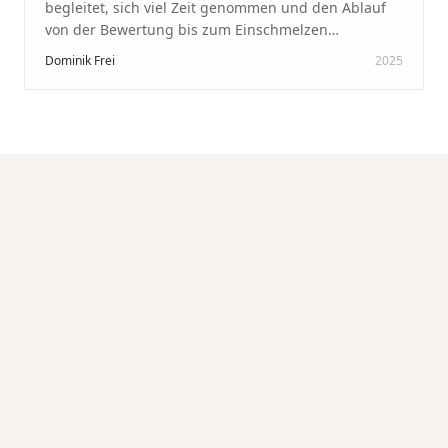
begleitet, sich viel Zeit genommen und den Ablauf
von der Bewertung bis zum Einschmelzen
transparent und angenehm gestaltet. Diskreter,
Dominik Frei
2025
professioneller Service auf höchstem Niveau –
genauso, wie wir es uns gewünscht haben.
"