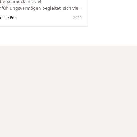
lberschmuck mit viel
nfühlungsvermögen begleitet, sich viel
it genommen und den Ablauf von der
minik Frei
2025
wertung bis zum Einschmelzen
ansparent und angenehm gestaltet.
skreter, professioneller Service auf
chstem Niveau – genauso, wie wir es
s gewünscht haben.
"