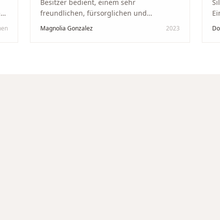
Besitzer bedient, einem sehr
Si
kt
freundlichen, fürsorglichen und
Ei
professionellen Mann. Ich empfehle zu
Ze
hen
Magnolia Gonzalez
2023
Do
in
100 % dieses Schmuckgeschäft in
Be
Schaffhausen. Ich selbst war sehr
tr
zufrieden und glücklich mit der
Di
Behandlung. Ich danke Ihnen – ich werde
hö
immer wieder zurückkommen!
"
un