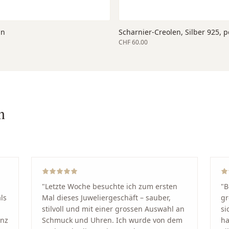
an
Scharnier-Creolen, Silber 925, p
CHF 60.00
n
"
Letzte Woche besuchte ich zum ersten
"
B
ls
Mal dieses Juweliergeschäft – sauber,
gr
stilvoll und mit einer grossen Auswahl an
si
anz
Schmuck und Uhren. Ich wurde von dem
ha