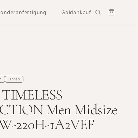
Sonderanfertigung
Goldankauf
n
Uhren
 TIMELESS
CTION Men Midsize
l W-220H-1A2VEF