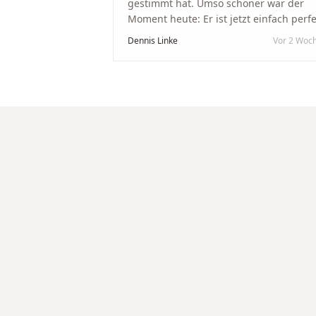
gestimmt hat. Umso schöner war der
Moment heute: Er ist jetzt einfach perfe
geworden. Ein riesiges Dankeschön an
Dennis Linke
Vor 2 Woc
Nikola und sein Team. Vom ersten Term
an wurden wir jedes Mal unglaublich
herzlich empfangen. Nikola ist ein
unglaublich angenehmer, offener und
herzlicher Mensch, bei dem man sofort
merkt, dass ihm seine Arbeit und seine
Kunden wirklich am Herzen liegen. Wer
Unikate, handwerkliche Qualität,
persönlichen Service und echte
Herzlichkeit schätzt, ist hier genau
richtig.
"