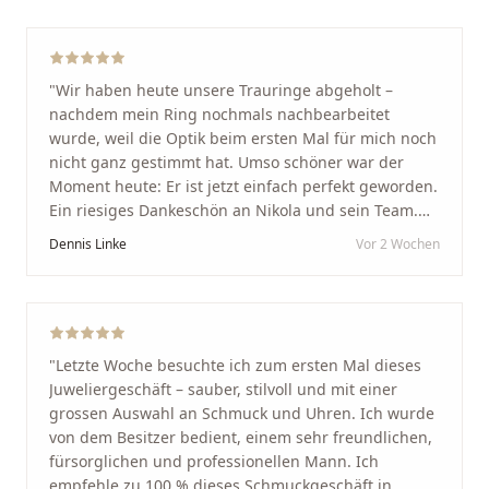
"
Wir haben heute unsere Trauringe abgeholt –
nachdem mein Ring nochmals nachbearbeitet
wurde, weil die Optik beim ersten Mal für mich noch
nicht ganz gestimmt hat. Umso schöner war der
Moment heute: Er ist jetzt einfach perfekt geworden.
Ein riesiges Dankeschön an Nikola und sein Team.
Vom ersten Termin an wurden wir jedes Mal
Dennis Linke
Vor 2 Wochen
unglaublich herzlich empfangen. Nikola ist ein
unglaublich angenehmer, offener und herzlicher
Mensch, bei dem man sofort merkt, dass ihm seine
Arbeit und seine Kunden wirklich am Herzen liegen.
Wer Unikate, handwerkliche Qualität, persönlichen
"
Letzte Woche besuchte ich zum ersten Mal dieses
Service und echte Herzlichkeit schätzt, ist hier genau
Juweliergeschäft – sauber, stilvoll und mit einer
richtig.
"
grossen Auswahl an Schmuck und Uhren. Ich wurde
von dem Besitzer bedient, einem sehr freundlichen,
fürsorglichen und professionellen Mann. Ich
empfehle zu 100 % dieses Schmuckgeschäft in