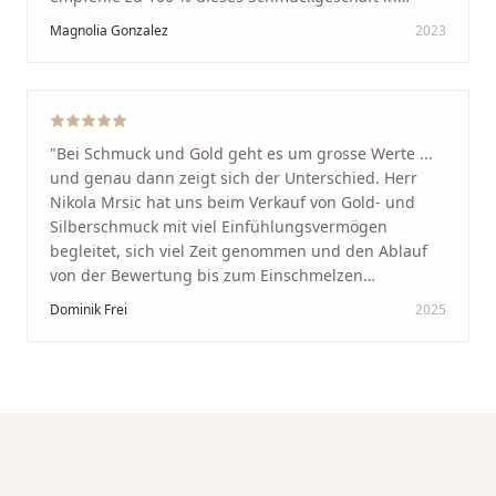
Schaffhausen. Ich selbst war sehr zufrieden und
Magnolia Gonzalez
2023
glücklich mit der Behandlung. Ich danke Ihnen – ich
werde immer wieder zurückkommen!
"
"
Bei Schmuck und Gold geht es um grosse Werte ...
und genau dann zeigt sich der Unterschied. Herr
Nikola Mrsic hat uns beim Verkauf von Gold- und
Silberschmuck mit viel Einfühlungsvermögen
begleitet, sich viel Zeit genommen und den Ablauf
von der Bewertung bis zum Einschmelzen
transparent und angenehm gestaltet. Diskreter,
Dominik Frei
2025
professioneller Service auf höchstem Niveau –
genauso, wie wir es uns gewünscht haben.
"