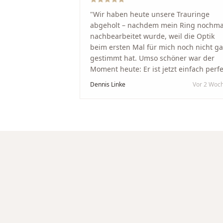
"
Wir haben heute unsere Trauringe
abgeholt – nachdem mein Ring nochma
nachbearbeitet wurde, weil die Optik
beim ersten Mal für mich noch nicht g
gestimmt hat. Umso schöner war der
Moment heute: Er ist jetzt einfach perfe
geworden. Ein riesiges Dankeschön an
Dennis Linke
Vor 2 Woc
Nikola und sein Team. Vom ersten Term
an wurden wir jedes Mal unglaublich
herzlich empfangen. Nikola ist ein
unglaublich angenehmer, offener und
herzlicher Mensch, bei dem man sofort
merkt, dass ihm seine Arbeit und seine
Kunden wirklich am Herzen liegen. Wer
Unikate, handwerkliche Qualität,
persönlichen Service und echte
Herzlichkeit schätzt, ist hier genau
richtig.
"