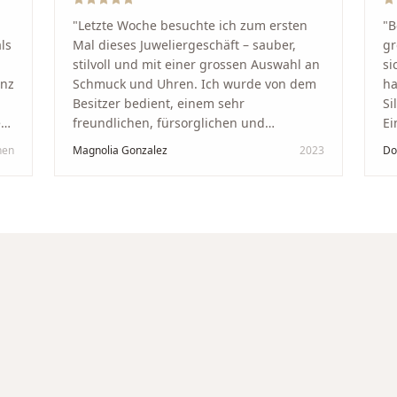
"
Letzte Woche besuchte ich zum ersten
"
B
ls
Mal dieses Juweliergeschäft – sauber,
gr
stilvoll und mit einer grossen Auswahl an
si
anz
Schmuck und Uhren. Ich wurde von dem
ha
Besitzer bedient, einem sehr
Si
kt
freundlichen, fürsorglichen und
Ei
professionellen Mann. Ich empfehle zu
Ze
hen
Magnolia Gonzalez
2023
Do
in
100 % dieses Schmuckgeschäft in
Be
Schaffhausen. Ich selbst war sehr
tr
zufrieden und glücklich mit der
Di
Behandlung. Ich danke Ihnen – ich werde
hö
immer wieder zurückkommen!
"
un