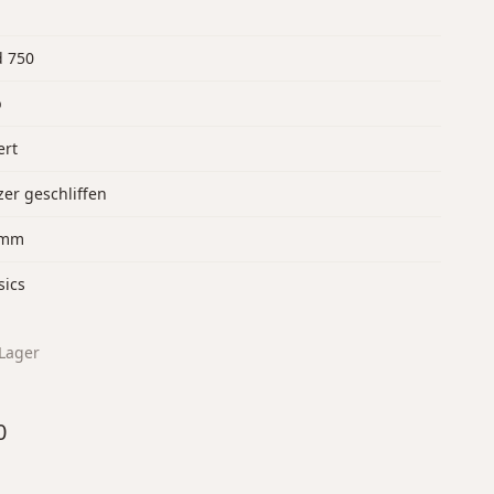
d 750
b
ert
er geschliffen
 mm
sics
Lager
0