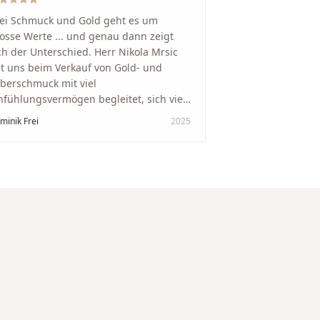
ei Schmuck und Gold geht es um
osse Werte ... und genau dann zeigt
ch der Unterschied. Herr Nikola Mrsic
t uns beim Verkauf von Gold- und
lberschmuck mit viel
nfühlungsvermögen begleitet, sich viel
it genommen und den Ablauf von der
minik Frei
2025
wertung bis zum Einschmelzen
ansparent und angenehm gestaltet.
skreter, professioneller Service auf
chstem Niveau – genauso, wie wir es
s gewünscht haben.
"