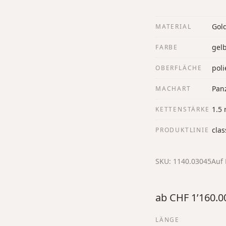
Gol
MATERIAL
gel
FARBE
poli
OBERFLÄCHE
Panz
MACHART
1.5
KETTENSTÄRKE
clas
PRODUKTLINIE
SKU:
1140.03045
Auf 
ab
CHF 1’160.0
LÄNGE