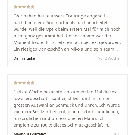
"
Wir haben heute unsere Trauringe abgeholt –
nachdem mein Ring nochmals nachbearbeitet
wurde, weil die Optik beim ersten Mal für mich noch
nicht ganz gestimmt hat. Umso schöner war der
Moment heute: Er ist jetzt einfach perfekt geworden.
Ein riesiges Dankeschön an Nikola und sein Team.
Vom ersten Termin an wurden wir jedes Mal
Dennis Linke
Vor 2 Wochen
unglaublich herzlich empfangen. Nikola ist ein
unglaublich angenehmer, offener und herzlicher
Mensch, bei dem man sofort merkt, dass ihm seine
Arbeit und seine Kunden wirklich am Herzen liegen.
Wer Unikate, handwerkliche Qualität, persönlichen
"
Letzte Woche besuchte ich zum ersten Mal dieses
Service und echte Herzlichkeit schätzt, ist hier genau
Juweliergeschäft – sauber, stilvoll und mit einer
richtig.
"
grossen Auswahl an Schmuck und Uhren. Ich wurde
von dem Besitzer bedient, einem sehr freundlichen,
fürsorglichen und professionellen Mann. Ich
empfehle zu 100 % dieses Schmuckgeschäft in
Schaffhausen. Ich selbst war sehr zufrieden und
Magnolia Gonzalez
2023