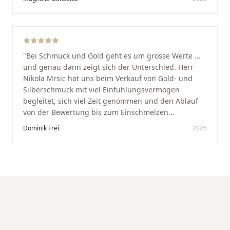
glücklich mit der Behandlung. Ich danke Ihnen – ich
werde immer wieder zurückkommen!
"
"
Bei Schmuck und Gold geht es um grosse Werte ...
und genau dann zeigt sich der Unterschied. Herr
Nikola Mrsic hat uns beim Verkauf von Gold- und
Silberschmuck mit viel Einfühlungsvermögen
begleitet, sich viel Zeit genommen und den Ablauf
von der Bewertung bis zum Einschmelzen
transparent und angenehm gestaltet. Diskreter,
Dominik Frei
2025
professioneller Service auf höchstem Niveau –
genauso, wie wir es uns gewünscht haben.
"