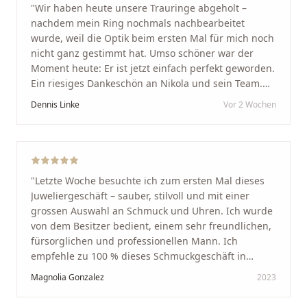
"
Wir haben heute unsere Trauringe abgeholt –
nachdem mein Ring nochmals nachbearbeitet
wurde, weil die Optik beim ersten Mal für mich noch
nicht ganz gestimmt hat. Umso schöner war der
Moment heute: Er ist jetzt einfach perfekt geworden.
Ein riesiges Dankeschön an Nikola und sein Team.
Vom ersten Termin an wurden wir jedes Mal
Dennis Linke
Vor 2 Wochen
unglaublich herzlich empfangen. Nikola ist ein
unglaublich angenehmer, offener und herzlicher
Mensch, bei dem man sofort merkt, dass ihm seine
Arbeit und seine Kunden wirklich am Herzen liegen.
Wer Unikate, handwerkliche Qualität, persönlichen
"
Letzte Woche besuchte ich zum ersten Mal dieses
Service und echte Herzlichkeit schätzt, ist hier genau
Juweliergeschäft – sauber, stilvoll und mit einer
richtig.
"
grossen Auswahl an Schmuck und Uhren. Ich wurde
von dem Besitzer bedient, einem sehr freundlichen,
fürsorglichen und professionellen Mann. Ich
empfehle zu 100 % dieses Schmuckgeschäft in
Schaffhausen. Ich selbst war sehr zufrieden und
Magnolia Gonzalez
2023
glücklich mit der Behandlung. Ich danke Ihnen – ich
werde immer wieder zurückkommen!
"