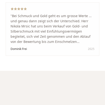
"
Bei Schmuck und Gold geht es um grosse Werte ...
und genau dann zeigt sich der Unterschied. Herr
Nikola Mrsic hat uns beim Verkauf von Gold- und
Silberschmuck mit viel Einfühlungsvermögen
begleitet, sich viel Zeit genommen und den Ablauf
von der Bewertung bis zum Einschmelzen
transparent und angenehm gestaltet. Diskreter,
Dominik Frei
2025
professioneller Service auf höchstem Niveau –
genauso, wie wir es uns gewünscht haben.
"