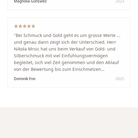
Magnolia Gonzalez
2023
glücklich mit der Behandlung. Ich danke Ihnen – ich
werde immer wieder zurückkommen!
"
"
Bei Schmuck und Gold geht es um grosse Werte ...
und genau dann zeigt sich der Unterschied. Herr
Nikola Mrsic hat uns beim Verkauf von Gold- und
Silberschmuck mit viel Einfühlungsvermögen
begleitet, sich viel Zeit genommen und den Ablauf
von der Bewertung bis zum Einschmelzen
transparent und angenehm gestaltet. Diskreter,
Dominik Frei
2025
professioneller Service auf höchstem Niveau –
genauso, wie wir es uns gewünscht haben.
"