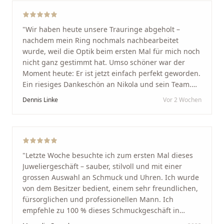
"
Wir haben heute unsere Trauringe abgeholt –
nachdem mein Ring nochmals nachbearbeitet
wurde, weil die Optik beim ersten Mal für mich noch
nicht ganz gestimmt hat. Umso schöner war der
Moment heute: Er ist jetzt einfach perfekt geworden.
Ein riesiges Dankeschön an Nikola und sein Team.
Vom ersten Termin an wurden wir jedes Mal
Dennis Linke
Vor 2 Wochen
unglaublich herzlich empfangen. Nikola ist ein
unglaublich angenehmer, offener und herzlicher
Mensch, bei dem man sofort merkt, dass ihm seine
Arbeit und seine Kunden wirklich am Herzen liegen.
Wer Unikate, handwerkliche Qualität, persönlichen
"
Letzte Woche besuchte ich zum ersten Mal dieses
Service und echte Herzlichkeit schätzt, ist hier genau
Juweliergeschäft – sauber, stilvoll und mit einer
richtig.
"
grossen Auswahl an Schmuck und Uhren. Ich wurde
von dem Besitzer bedient, einem sehr freundlichen,
fürsorglichen und professionellen Mann. Ich
empfehle zu 100 % dieses Schmuckgeschäft in
Schaffhausen. Ich selbst war sehr zufrieden und